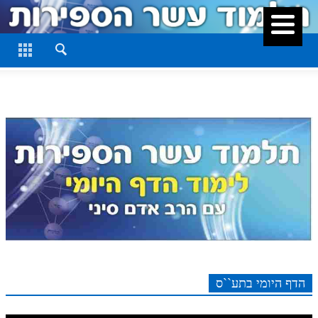
סגור
דף היומי
חלק א
חלק ב
חלק ג
חלק ד
חלק ה
חלק ו
חלק ז
חלק ח
הדף היומי בתע``ס
חלק ט