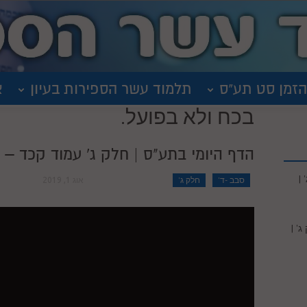
הזמן סט תע"ס
תלמוד עשר הספירות בעיון
א
בכח ולא בפועל.
הדף היומי בתע"ס | חלק ג' עמוד קכד – | ש
|
סבב -ד'
חלק ג'
אוג 1, 2019
' |