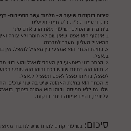
סיכום בנקודות שיעור 21- תלמוד עשר הספירות- דף היומי- חלק ג'
פרק ו' עמוד קכ"ד. כ"ט תמוז תשע"ט
בית מדרש הסולם- שיעור מאת הרב אדם סיני
1. אינסוף הוא אפס, שאין שם לא חומר ולא צורה ואין
המאציל העליון, מעבר למדרגה.
2. בחינת הכתר הוא אמצעי בין מאציל לנאצל. אין בו 
בנאצל.
3. הכתר בנוי כאמצעי בין האפס לנאצל והוא בנוי מב' בחינות, תוהו ובוהו.
4. תוהו הוא בחינת שורש בכח ובוהו הוא שורש בפוע
לנאצל, בהיותו נאצל לאפס ומאציל לנאצל.
5. הכתר הוא בחינת האמונה שיש בה שני ערכים, התו
שלו, גם ללא תפיסה. ובוהו הוא אמונה בצורך, בנאצ
עליונים, דהיינו אמונה ביתר דבקות.
סיכום:
בשיעור קודם למדנו שיש לנו בח' ממוצע 