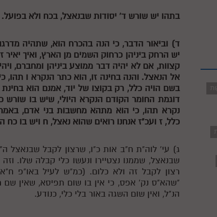
בתהו יש שורש ד' יסודות שבנאצל, בכח ולא בפועל.
ד) וביאור הדבר, כי הנה בהכרח הוא, שתהיה מדרגה
יש הרחק ביניהן כרחוק השמים מן הארץ, ואיך יאיר זה
קצוות, אם לא יהיה דבר ממוצע ביניהן ומחברם, ויה
אל הנאצל. והנה בחינה זו, הוא כתר הנקרא
ו
תהו, כי 
בשם הויה כלל, רק בקוצו של יוד, אמנם הוא בחינת א
ות
דוגמת החומר הקודם הנקרא היולי, שיש בו שורש כל 
נקרא תהו, כי הוא מתהא מחשבות בני אדם, באמרם,
כלל,
ז
ועכ"ז אנחנו רואים שהוא נאצל,
ח
ויש בו כח הד
ת
ג) עי' לוה"ת ח"ב אות כ"ו, שרצון לקבל שבנאצל ה
שבנאצל, שממנו נצטיירו ונעשו כלי קבלה שלו. וזה
רצון לקבל זה ולא כלום. (כמ"ש לעיל באו"פ ח"א
"שהא"ס נק' אפס, כי אין בו שום תפיסא, שאין שם חומ
הנ"ל, ואין שום השגה באור בלי כלי, כנודע.