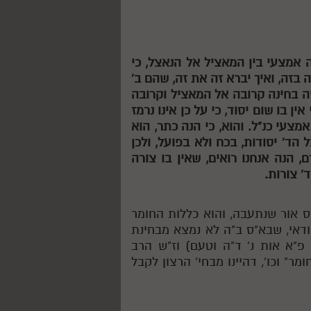
 אמצעי בין המאציל אל הנאצל, כי
 בזה, ואיך יברא זה את זה, שהם ב'
יה בחינה קרובה אל המאציל וקרובה
אין בו שום יסוד, כי על כן אינו נרמז
מצעי כנ"ל. והוא, כי הנה כתר, הוא
הד' יסודות, בכח ולא בפועל, ולכן
 הנה אנחנו רואים, שאין בו צורה
' צורות.
"ס אור שנתעבה, והוא כללות החומר
 ודאי, שבא"ס ב"ה לא נמצא מבחינת
 פ"א אות נ' ד"ה וטעם) וז"ש הרב
ר" וכו', דהיינו מבחי' הרצון לקבל