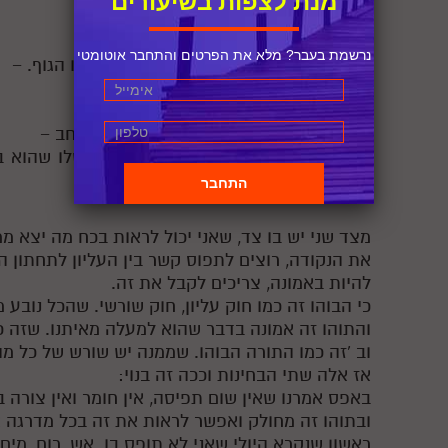
מנת לצפות בשיעורים
− הוא כמו המאציל העליון
− הכתר הוא נאצל ביחס לאפס
נרשמת בעבר? מלא את הפרטים והתחבר אוטומטי
ומאציל ביחס לנאצל שהוא ד 'בחינות- כמו הגוף. −
זה כמו ראש וזה כמו גוף −
יש משהו מעל הראש −
לכן זה כמו משפך שיש לו חלק צר וחלק רחב −
יש בו את שני הצדדים, גם של העליון שלו שהוא
שורש בכח ,ואני לא מבין אותו . −
מצד שני יש בו צד, שאני יכול לראות בכח מה יצא ממ
את הנקודה, רוצים לתפוס קשר בין העליון לתחתון ה
להיות באמונה, צריכים לקבל את זה.
כי הבוהו זה כמו חוק עליון, חוק שורשי. שהכל נובע מ
והתוהו זה אמונה בדבר שהוא למעלה מאיתנו. שזה כמ
וב 'זה כמו התורה הבוהו. שממנה יש שורש של כל מה
אז אלה שתי הבחינות וככה זה בנוי:
באפס אמרנו שאין שום תפיסה, אין חומר ואין צורה ב
ובתוהו זה מחולק ואפשר לראות את זה בכל מדרגה 
ראשון שנקרא היולי שאני לא תופס בו .אש, רוח, מים