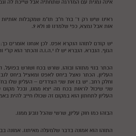
אינה נמנית עם המדרגה שתחתיה אבל שייכת לה וגם
ראינו שיש רק ד' בח' ח"ב תו"מ שמקבלות אותיות י
אות אבל נמצא, כפי שלמדנו 10 ולא 9.
יש קודם לתוהו הנקרא אפס. לכן אנחנו אומרים כך:
הגוף. הנברא. הנברא יש לו י.ה.ו.ה והכתר הוא קו"י 
הכתר בנוי מתוהו ובוהו. שורש בכח ושורש בפועל. 
העליון. הכתר נאצל ביחס לאפס ומאציל ביחס לנב
וחלק רחב. יש בו את שני הצדדים – העליון שלו בח'
שני שיכול לראות בכח מה יצא ממנו, ובכל מקום
העליון לתחתון הוא במקום זה שכולו חייב להית באמו
הבוהו כמו חוק עליון, שרשי שהכל נובע ממנו.
התוהו הוא אמונה בדבר שלמעלה מאיתנו. אמונה בבור