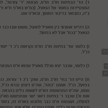
ד) הד' הבחינות חו"ב תו"מ, מכונות "ד' צורות", ל
המצטיירות בחומר של הנאצל, (כמ"ש באו"פ ח"א פ"א
ב"ה, כמבואר בדיבור הסמוך, ובאו"פ שם.
ה) דהיינו אמצעי בין מאציל לנאצל, משום שבו כבר 
הנאצל "בכח" אבל לא בפועל.
ו) כלומר שד' בחינות חו"ב תו"מ נקראות ג"כ ד' יסוד
כנ"ל.
ע"ס
ז) כלומר, שכבר יצא מכלל מאציל שהוא א"ס המכונה 
י
ות
ח) היינו הד' בחי' חו"ב תו"מ, שנק' ג"כ ד' צורות, כ
בפועל, כנ"ל. אמנם "בוהו", שה"ס ניצוץ נברא כנ"ל
ממש, שה"ס התפשטות הא"ס לעשות כלים בהכאה על 
אות א') שכבר ד' בחינות דאור ישר שנתפשטו מא"ס
למעלה, ועצמות א"ס כבר מלובש באו"ח זה, בסוד 
נקראים שרשי כלים, ואינם נגמרים, אלא אחר התפשט