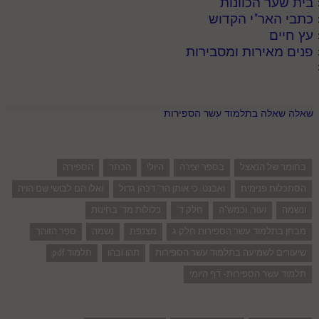
בית שער הכוונות
כתבי האר"י הקדוש
עץ חיים
פנים מאירות ומסבירות
שאלה שאלה בתלמוד עשר הספירות
בחומר של הנאצל
בספר יצירה
היולי
הכתר
הספירה
הסתכלות פנימית
ואבנט. כי אותן הד' דכהן גדול
ואלו הם לבושי שם הויה
ונשמה
ועור. וכמש"ה
חלק ד'
כלולות מד' בחינות
מבחן בתלמוד עשר הספירות חלק ג
מצנפת
נשמה
ספר הזוהר
שיעורים לשמיעה בתלמוד עשר הספירות
תהו ובהו
תלמוד pdf
תלמוד עשר הספירות- דף היומי