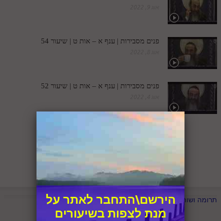
לאתר ספר הרב
אוג 9, 2022
דף היומי בזוהר הקדוש
פנים מסבירות | ענף א – אות ט | שיעור 54
אוג 8, 2022
פנים מסבירות | ענף א – אות ט | שיעור 52
אוג 4, 2022
1
2
3
...
6
הבא
הירשם\התחבר לאתר על
תרומה ושותפות
מנת לצפות בשיעורים