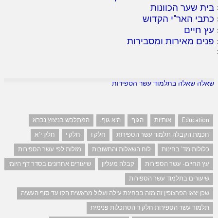
בית שער הכוונות
כתבי האר"י הקדוש
עץ חיים
פנים מאירות ומסבירות
שאלה שאלה בתלמוד עשר הספירות
Education
אותיות
הגוף
היא גוף.
המתלבש בניצוץ נברא
חכמת הקבלה תלמוד עשר הספירות
חלק ו
חלק י
חלק י"א
כלולות מד' בחינות
לוח השאלות והתשובות
מזלות לפי עשר הספירות
עץ החיים- עשר הספירות
קבלה מעליון
שיעורים אחרונים בסדר דף היומי
שיעורים בתלמוד עשר הספירות
שכן יצאו הפרצופין זה מזה בבחינת עילה ועלול מראשית הקו עד סוף העשיה
תלמוד עשר הספירות חלק ד הסתכלות פנימית