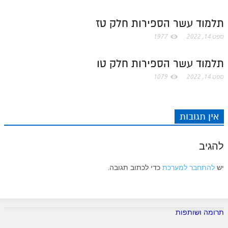
לאתר ספר הרב
t
.
תלמוד עשר הספירות חלק טז
דף היומי בזוהר הקדוש
ספט 14, 2022
1977
c
תלמוד עשר הספירות חלק טו
o
ספט 14, 2022
1079
m
אין תגובות
להגיב
יש
להתחבר למערכת
כדי לכתוב תגובה.
תרומה ושותפות