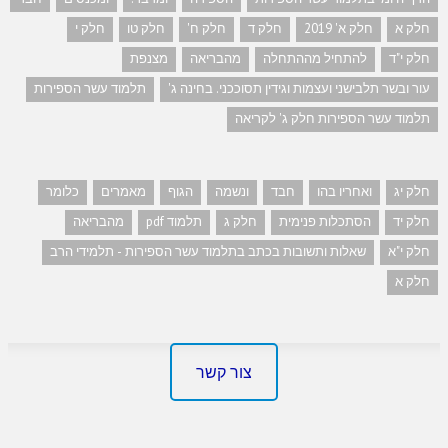
חלק א
חלק א' 2019
חלק ד
חלק ח'
חלק טו
חלק י
חלק י"ד
להתחיל מההתחלה
מהבריאה
מצנפת
עור ובשר תלבישני ועצמות וגידין תסוככני. בחינה ג'
תלמוד עשר הספירות
תלמוד עשר הספירות חלק ג' לקריאה
חלק יג
ואחריו בהו
חבד
ונשמה
הגוף
מאמרים
כלומר
חלק יד
הסתכלות פנימית
חלק ג
תלמוד pdf
מהבריאה
חלק י"א
שאלות ותשובות בכתב בתלמוד עשר הספירות - תלמידי הרב
חלק א
צור קשר