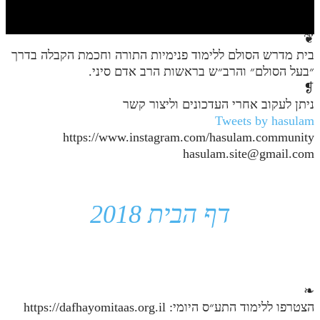
חלק י
חלק יא
❦
בית מדרש הסולם ללימוד פנימיות התורה וחכמת הקבלה בדרך
חלק יב
״בעל הסולם״ והרב״ש בראשות הרב אדם סיני.
חלק יג
❡
ניתן לעקוב אחרי העדכונים וליצור קשר
חלק יד
Tweets by hasulam
https://www.instagram.com/hasulam.community
חלק טו
hasulam.site@gmail.com
חלק ט"ז
בית שער הכוונות
דף הבית 2018
שידור חי
הזמן סט תע"ס
הזמן סט תלמוד עשר הספירות
❧
הצטרפו ללימוד התע״ס היומי: https://dafhayomitaas.org.il
ספרים להורדה