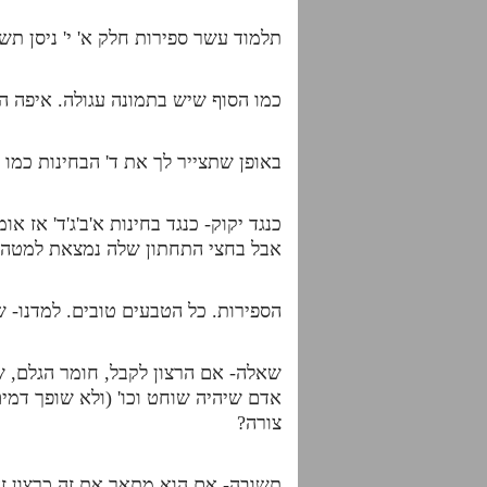
תלמוד עשר ספירות חלק א' י' ניסן תשע"ט שיעור 8- עמוד ז' מאות ק' ל
כמו הסוף שיש בתמונה עגולה. איפה הס
באופן שתצייר לך את ד' הבחינות כמו ד
כנגד יקוק- כנגד בחינות א'ב'ג'ד' אז
אבל בחצי התחתון שלה נמצאת למטה מ
הספירות. כל הטבעים טובים. למדנו- ש
שאלה- אם הרצון לקבל, חומר הגלם, ש
אדם שיהיה שוחט וכו' (ולא שופך דמים
צורה?
תשובה- אם הוא מתאר את זה כרצון זה 