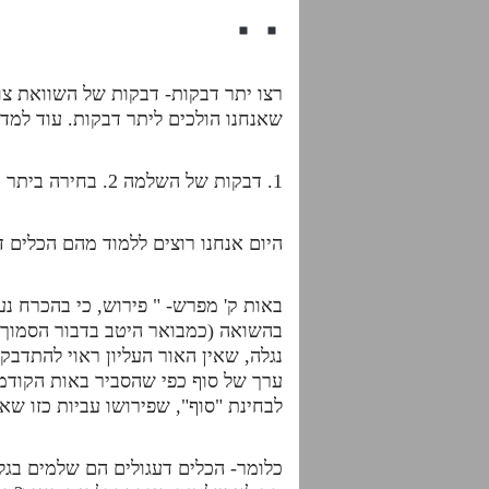
רצו יתר דבקות- דבקות של השוואת צורה
שאנחנו הולכים ליתר דבקות. עוד למ
1. דבקות של השלמה 2. בחירה ביתר דבקות 3. בושה 4. צמצום הרצון – הסתלקות האור 5. כלים דעגולים
היום אנחנו רוצים ללמוד מהם הכלים ד
באות ק' מפרש- " פירוש, כי בהכרח נ
בהשואה (כמבואר היטב בדבור הסמוך 
נגלה, שאין האור העליון ראוי להתדבק
ערך של סוף כפי שהסביר באות הקודמת
לבחינת "סוף", שפירושו עביות כזו שא
כלומר- הכלים דעגולים הם שלמים בג