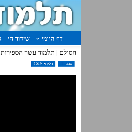
דף היומי
שידור חי
ה
הסולם | תלמוד עשר הספירות | פרק
סבב -ד'
חלק א' 2019