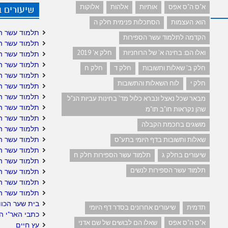
א"ס ה"ס אפס
אותיות
אלהות
אלוקות
שיעורים 
הוא: העצמות
הסתכלות פנימית חלק ה
תלמוד עשר ה
הקדמה לתלמוד עשר הספירות
תלמוד עשר ה
ואלו הם: בחינה א' של הרוחניות
חלק א' 2019
תלמוד עשר ה
תלמוד עשר ה
חלק ב' שאלות ותשובות
חלק ד
חלק ח
תלמוד עשר ה
חלק י
לוח השאלות והתשובות
תלמוד עשר הס
תלמוד עשר הס
מבאר שכל נאצל ונברא כלול מד' בחינות עביות הנ"ל
תלמוד עשר ה
שהן נקראות חו"ב תו"מ
תלמוד עשר ה
מושגים בחכמת הקבלה
תלמוד עשר הס
תלמוד עשר ה
שאלות ותשובות בדף היומי בתע"ס
תלמוד עשר הס
שיעורים בחלק ג
תלמוד עשר הספירות חלק ח
תלמוד עשר הס
תלמוד עשר הספירות לנשים
תלמוד עשר הס
תלמוד עשר ה
תלמוד עשר ה
בית שער הכוו
תדמית
שיעורים אחרונים בסדר דף היומי
כתבי האר"י ה
א"ס ה"ס אפס
שאלו הם לבושים של שם אדני
עץ חיים