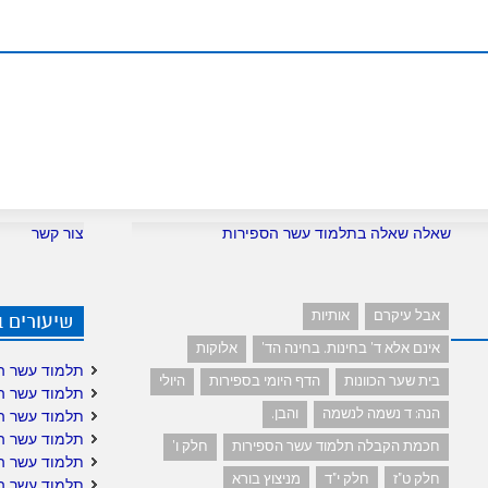
.
n
s
c
t
o
m
שאלה שאלה בתלמוד עשר הספירות
צור קשר
אבל עיקרם
אותיות
שיעורים 
אינם אלא ד' בחינות. בחינה הד'
אלוקות
תלמוד עשר ה
בית שער הכוונות
הדף היומי בספירות
היולי
תלמוד עשר ה
הנה: ד נשמה לנשמה
והבן.
תלמוד עשר ה
תלמוד עשר ה
חכמת הקבלה תלמוד עשר הספירות
חלק ו'
תלמוד עשר ה
חלק ט"ז
חלק י"ד
מניצוץ בורא
תלמוד עשר הס