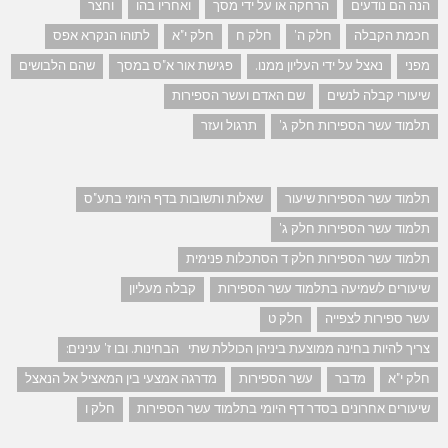
הנה הם נודעים
הרחקה או על ידי מסך
ואחריו בהו
וחצר
חכמת הקבלה
חלק ה'
חלק ח
חלק י"א
לתוהו הנקרא אפס
מפני
נאצל על ידי העליון ממנו.
פגישת אור א"ס במסך
שהם הלבושים
שיעורי קבלה לנשים
שם האדם ועשר הספירות
תלמוד עשר הספירות חלק ג'
תרגול ועזר
תלמוד עשר הספירות שיעור
שאלות ותשובות בדף היומי בתע"ס
תלמוד עשר הספירות חלק ג'
תלמוד עשר הספירות חלק ד הסתכלות פנימית
שיעורים לשמיעה בתלמוד עשר הספירות
קבלה מעליון
עשר ספירות לצפייה
חלק ט
צריך להיות בחינה ממוצעת ביניהן הכוללת שתי הבחינות. ובו ז' ענינים:
חלק י"א
מדבר
עשר הספירות
מדרגה אמצעי בין המאציל אל הנאצל
שיעורים אחרונים בסדר דף היומי בתלמוד עשר הספירות
חלק ו