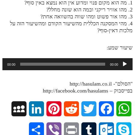
1. מה הוא מקום פנוי ומדוע אין הוא נמצא באין סוף?
מנוע חיפוש בספרים
2. מהו אוויר ריקני ובמה הוא שונה מחלל?
3. מהו אור פשוט ומהו שווה בהשוואה אחת?
תלמוד עשר הספירות בעיון
4. מהי המסקנה הכללית מהשיעור הקודם ומהשיעור הזה על
מלכות דאין-סוף?
תלמוד עשר הספירות חלק א
תע"ס חלק ב' עיון
שיעור שמע:
תע"ס חלק ג' עיון
נגן
00:00
00:00
תלמוד עשר הספירות חלק ד
אודיו
תלמוד עשר הספירות חלק ה
"הסולם"- http://hasulam.co.il
תלמוד עשר הספירות חלק ו
בפייסבוק – http://facebook.com/hasulams
תלמוד עשר הספירות חלק ז
M
L
P
R
T
F
W
תלמוד עשר הספירות חלק ח
תלמוד עשר הספירות חלק ט
y
i
i
e
w
a
h
S
V
P
T
O
S
תלמוד עשר הספירות חלק י