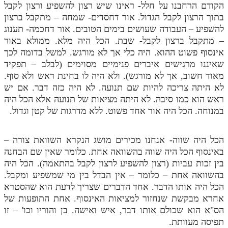
הקודם הרחבנו על חלל- ראינו שיש רצון להשפיע ורצון לקבל
בתוך הרצון לקבל הגדול. אור דחסדים- שמחה – מתקבל ברצון
תלמוד עשר הספירות חלק יא
להשפיע – העבודה שעושים בימים הטובים. אור דחכמה- תענוג
תלמוד עשר הספירות חלק יב
– מתקבל ברצון לקבל- שבת. הכל היה מלא. ממולא באור
אינסוף פשוט ההוא. היה כלי אך לא מורגש. למשל בדומה לכך
תלמוד עשר הספירות חלק יג
שאיננו מרגישים איברים פנימיים מסוימים (לבלב – תפקיד
תלמוד עשר הספירות חלק יד
מאוד חשוב, אך לא מורגש). ולא היה לו בחינת ראש ולא סוף.
לא היתה צריכה להיות שם תנועה. לא היה כזה דבר. אם יש
תלמוד עשר הספירות חלק טו
ראש הוא כמו סיבה. לא היתה מציאות של תנועה אלא הכל היה
במנוחה. הכל היה אור אחד פשוט. ללא מדרגות של קטן וגדול.
תלמוד עשר הספירות חלק טז
בית שער הכוונות
הכל היה שווה- אנחנו מכירים מושג הנקרא השוואת צורה –
באינסוף הכל היה שווה בהשוואה אחת. כלומר שאין שם הבחנה
אודות האתר
בין זכות עביות (רצון להשפיע לרצון לקבל בהתאמה). הכל היה
אודות האתר
בהשוואה אחת – כלומר – אין הבדל בין מי שמשפיע ומקבל.
הכל היה אותו הדבר. אחד הדברים שצריך לדעת הוא שהסטרא
בעל הסולם
אחרא מבקשת שנחזור למציאות האינסוף. אחת התופעות של
הס"א הוא שכולם אותו דבר, איש ואישה. בן והוריו וכו' – זו
אתר הבית
תפיסה מעוותת.