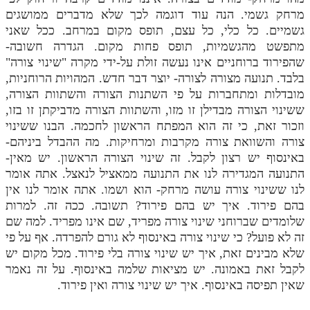
מרחק גשמי. הנה עוד דוגמה לכך שלא מדברים ממושגים
גשמיים. כל כלי, כל עצם, תופס מקום במרחב. ככל שאני
מתפשט מהגשמיות, תופס פחות מקום. הגדרה חשובה-
שהפירוד ברוחניים אינו נעשה זולת על-ידי מקרה "שינוי צורה"
בלבד. תנועה מצורה לצורה- יוצר דבר חדש. המהויות הרוחניות,
מובדלות ומתחברות על פי השתנות הצורה והשתוות הצורה,
ששינוי הצורה מבדילן זו מזו, והשתוות הצורה מדביקתן זו בזו,
וזכור זאת, כי זה הוא המפתח הראשון לחכמה. הבנו ששינוי
צורה והשוואת צורה מקרבות ומרחיקות. מה ההבדל ביניהם-
באינסוף יש רצון לקבל. זה שינוי הצורה הראשון. יש מאין-
התנועה המגדירה לנו את התנועה ממאציל לנאצל. אתה אומר
לנו ששינוי צורה עושה מרחק- הוא ושמו. אתה אומר לנו אין
בהם פירוד. איך יש בהם פירוד? תשובה. ככה זה. למרות
שלומדים שברוחני שינוי צורה מפריד, שם אינו מפריד. למה שם
זה לא פועל? כי שינוי צורה באינסוף לא גורם להפרדה. אף על פי
שלא מבינים זאת, איך יש שינוי צורה בלי פירוד. מכל מקום יש
לקבל זאת באמונה. יש מציאות שלמה באינסוף. על זה נאמר
שאין תפיסה באינסוף. איך יש שינוי צורה ואין פירוד.