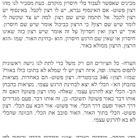
מבינים שאפשר לעבוד בלי חיסרון מוקדם. כעת מסביר לנו מהו
רצון פשוט- אם האינסוף נברא, יש לו רצון לקבל. באינסוף יש
רצון לקבל. אל תתמה שיש שם רצון. למה יש צד שקשה לי
לומר שיש שם רצון? כי הרצון כביכול אומר שיש שם חיסרון.
איך יש רצון ואין חסרון? על זה אומר שיש רצון כזה שאינו
חיסרון או שאין שם הרגש חיסרון. הוא -בחינת האור. שמו -הוא
הרצון. הרצון ממולא באור.
הערה- כל הציורים הם רק משל כדי לתת לנו גישה ראשונית
לתפוס משהו. ופה, איזה רצון יש לי שמלא לא בתוכו כולו באור?
שמו= רצון= 346 בגימטריה. רצון פשוט- הם באחדות. מציאות
בהבחן הא'- הכלי לא יצא לבחינת הרגש עצמי. מציאות בהבחן
הב'- הכלי יצא להרגש עצמי. שאלה- מהו רצון פשוט? האם זה
אותו דבר כאור פשוט? תשובה- כן, זה אותו דבר. פעם מגדירים
דרך האור ופעם דרך הכלי. אור פשוט- אור הבא עם הכלי. רצון
פשוט- הכלי בתוך האור. האור סובב את הכלי. הכוונה שהכלי
לא בא להרגש עצמי.
מהו מרחק- מודדים בצורה. איננו מודדים קרבה וריחוק לפי