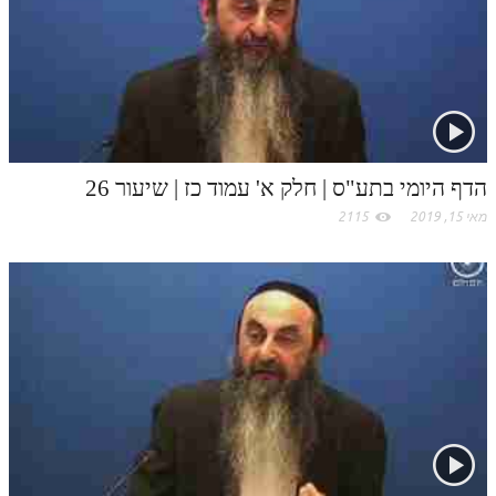
.
c
o
m
הדף היומי בתע"ס | חלק א' עמוד כז | שיעור 26
מאי 15, 2019
2115