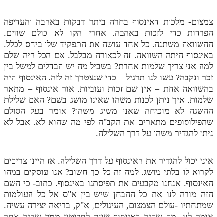
לאתר ספר הרב
דף היומי בזוהר הקדוש
צמצום- מלכות דאינסוף בחרה ביתר דבקות באהבה והעדיפה
הפרדות כדי לזכות באהבה. אחרי הקו לא כולם שווים.
ההשוואה משתנה. כל אחד עושה את התפקיד שלו ביחס לכלל.
באינסוף היתה השוואה. זה לכאורה מבלבל. אם הכל היה שלם
למה אני צריך שלמות אחרת? בשביל מה יש הבדלים למשל בין
זכר ונקבה? עשו לנו תרגיל – כדי שנצטרך זה לזה. האינסוף היה
בהשוואה אחת – אין שם זכות ועוביות. אור אינסוף – מתאר
שלמות. איך ניתן לכנות משהו שאינו מושג בשם? האם שלילת
ההשגה לא מוכיחה שאני משיג משהו? אומר בעל הסולם
שהפילוסופים מתארים את הקב"ה לפי מה שהוא לא. אבל לא
ניתן להגדיר משהו על דרך השלילה.
איני יכול להגדיר את האינסוף על דרך השלילה. אז היינו צריכים
לקרוא לו בלתי מושג. למה זה כל כך חשוב? אנו עוסקים במהו
האינסוף. אנחנו מקבעים את תפיסתנו באינסוף. כתוב- כי השם
הזה מורה לנו את כל ההבחן שיש בין א"ס אל כל העולמות
שמתחתיו -עולם הצמצום, העיגולים, א"ק, בריאה יצירה עשיה.
אומר לנו- מה שהיה באינסוף שונה לחלוטין ממה שהיה אחר