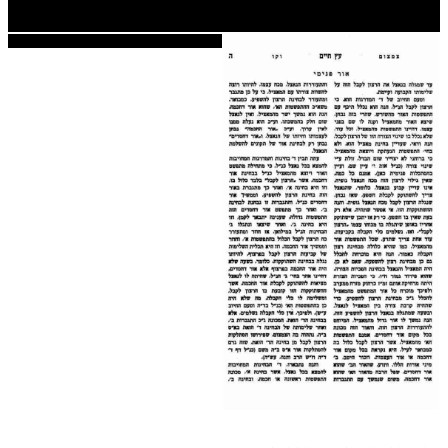
חלק י
חלק יא
חלק יב
חלק יג
חלק יד
חלק טו
חלק ט"ז
בית שער הכוונות
שידור חי
הזמן סט תע"ס
הזמן סט תלמוד עשר הספירות
ספרים להורדה