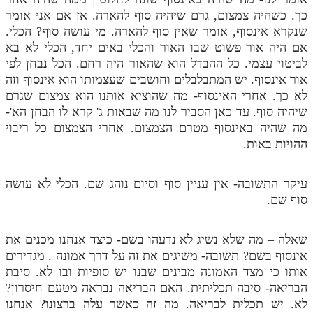
כך. כשהיה צמצום, גרם שיהיה סוף להארה. אז אם אני אומר
שנקרא אינסוף, אומר שאין סוף להארה. מי עושה סוף? הכלי.
אם היה אור פשוט שבו האור והכלי באים יחד, הכלי לא בא
לביטוי עצמי. כל ההבדל הוא שהאור היה רחם. הכל נבחן לפי
אור אינסוף. יש המתבלבלים וחושבים שעצמותו הוא אינסוף וזה
לא כך. אחרי האינסוף- מה שהוציא אותנו הוא צמצום שגרם
שיהיה סוף. עד כאן הסביר לנו מה שבאות ג' קרא לו הבחן הא'-
מה שהיה באינסוף מטרם הצמצום. אחרי הצמצום כל ריבוי
ההויות באות.
עיקר התשובה- אין עניין סוף וסיום נוהג שם. הכלי לא עושה
סוף שם.
שאלה – מה שלא נשיג לא נדעהו בשם- כיצד אנחנו מכנים את
אינסוף בשם? תשובה- משיגים את זה על דרך אמונה . מגדירים
אותו כי מצד האמונה מבינים שבנו יש סופיות ובו לא. סיבת
הבריאה- סיבה תכליתית. האם הבריאה נבראה מטעם חיסרון?
לא. יש תכלית לבריאה. מה זה כאשר עלה ברצונו? אנחנו