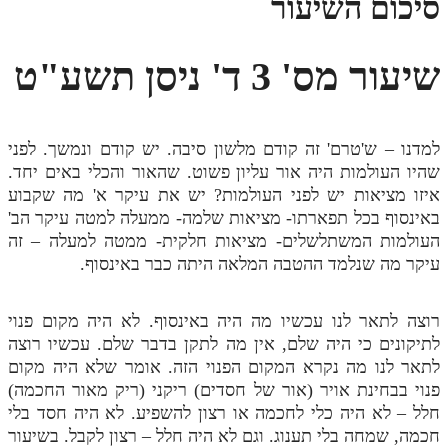
סיכום השיעור
מנוע חיפוש בספרים
שיעור מס' 3 ד' ניסן תשע"ט
תלמוד עשר הספירות בעיון
תלמוד עשר הספירות חלק א
למדנו – ש'טרם' זה קודם מלשון סיבה. יש קודם ונמשך. לפני
תע"ס חלק ב' עיון
שהיו העולמות היה אור עליון פשוט. שהאור והכלי באים יחד.
תע"ס חלק ג' עיון
איזו מציאות יש לפני העולמות? יש את עיקר א' מה שקבוע
באינסוף בכל תפארתו- מציאות שלמה- ממעלה למטה עיקר הב'
תלמוד עשר הספירות חלק ד
העולמות המשתלשלים- מציאות חלקית- ממטה למעלה – זה
תלמוד עשר הספירות חלק ה
עיקר מה שנלמד ההטבה המלאה היתה כבר באינסוף.
תלמוד עשר הספירות חלק ו
רוצה לתאר לנו עכשיו מה היה באינסוף. לא היה מקום פנוי
תלמוד עשר הספירות חלק ז
לתיקונים כי היה שלם, אין מה לתקן בדבר שלם. עכשיו רוצה
לתאר לנו מה נקרא המקום הפנוי הזה. אומר שלא היה מקום
תלמוד עשר הספירות חלק ח
פנוי בבחינת אויר (אור של חסדים) ריקני (ריק מאור החכמה)
תלמוד עשר הספירות חלק ט
חלל – לא היה כלי לחכמה או רצון להשפיע. לא היה חסד בלי
חכמה, שמחה בלי תענוג. וגם לא היה חלל – רצון לקבל. בשיעור
תלמוד עשר הספירות חלק י