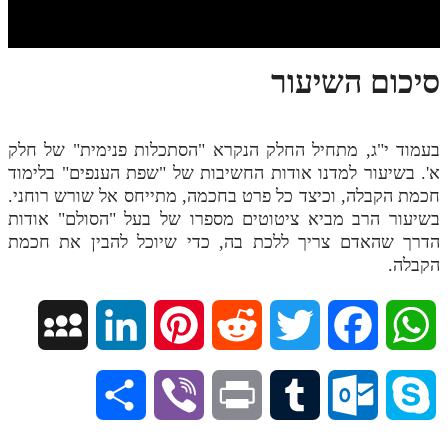
חלק י
חלק יא
סיכום השיעור
חלק יב
חלק יג
בעמוד י"ג, מתחיל החלק הנקרא "הסתכלות פנימית" של חלק
חלק יד
א'. בשיעור למדנו אודות החשיבות של "שפת הענפים" בלימוד
חלק טו
חכמת הקבלה, וכיצד כל פרט בחכמה, מתייחס אל שורש רוחני.
בשיעור הרב מביא ציטוטים מספרו של בעל "הסולם" אודות
חלק ט"ז
הדרך שהאדם צריך ללכת בה, כדי שיוכל להבין את חכמת
הקבלה.
בית שער הכוונות
שידור חי
M
L
P
R
T
F
W
הזמן סט תע"ס
y
i
i
e
w
a
h
S
V
P
T
O
S
הזמן סט תלמוד עשר הספירות
S
n
n
d
i
c
a
ספרים להורדה
h
i
r
u
u
k