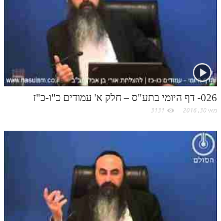
לאתר ספר הרב
דף היומי בזוהר הקדוש
c
o
m
026- דף היומי בתע"ס – חלק א' עמודים כ"ו-כ"ז
מאי 30, 2016
3131