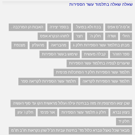
שאלה שאלה בתלמוד עשר הספירות
א"ס ה"ס אפס
בכח ולא בפועל.
בספר יצירה
האבות הן המרכבה .
היולי
ושדה
חלק ה'
חצר
לתוהו הנקרא אפס
מבחן בתלמוד עשר הספירות חלק ג
מהבריאה
מהעליון
מצנפת
ספר הזוהר
קבלה מעשית
שימוש בעשר הספירות
שיעורים לצפיה בתלמוד עשר הספירות
תלמוד עשר הספירות חלק ד הסתכלות פנימית
תלמוד עשר הספירות לקריאה
תלמוד עשר הספירות לקריאה ספר
שכן יצאו הפרצופין זה מזה בבחינת עילה ועלול מראשית הקו עד סוף העשיה
ניצוץ נברא
חלק ג תלמוד עשר הספירות
אור פנימי
חלק ו' עיון
חלק יד
מבאר שכל נאצל ונברא כלול מד' בחינות עביות הנ"ל שהן נקראות חו"ב תו"מ