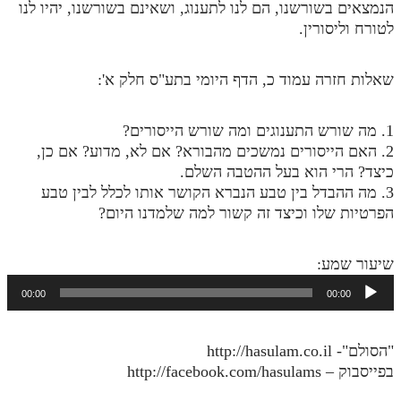
הנמצאים בשורשנו, הם לנו לתענוג, ושאינם בשורשנו, יהיו לנו
מנוע חיפוש בספרים
לטורח וליסורין.
תלמוד עשר הספירות בעיון
שאלות חזרה עמוד כ, הדף היומי בתע"ס חלק א':
תלמוד עשר הספירות חלק א
1. מה שורש התענוגים ומה שורש הייסורים?
תע"ס חלק ב' עיון
2. האם הייסורים נמשכים מהבורא? אם לא, מדוע? אם כן,
תע"ס חלק ג' עיון
כיצד? הרי הוא בעל ההטבה השלם.
3. מה ההבדל בין טבע הנברא הקושר אותו לכלל לבין טבע
תלמוד עשר הספירות חלק ד
הפרטיות שלו וכיצד זה קשור למה שלמדנו היום?
תלמוד עשר הספירות חלק ה
שיעור שמע:
תלמוד עשר הספירות חלק ו
נגן
00:00
00:00
תלמוד עשר הספירות חלק ז
אודיו
תלמוד עשר הספירות חלק ח
"הסולם"- http://hasulam.co.il
תלמוד עשר הספירות חלק ט
בפייסבוק – http://facebook.com/hasulams
תלמוד עשר הספירות חלק י