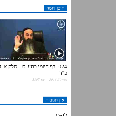
תוכן דומה
i
t
b
s
t
e
o
A
r
o
p
k
p
024- דף היומי בתע"ס – חלק א' 
כ"ד
מאי 30, 2016
3307
אין תגובות
להגיב