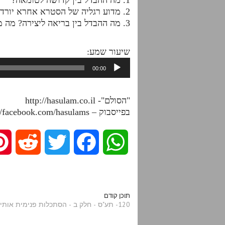
2. מדוע רגליה של הסטרא אחרא יורדות מוות?
3. מה ההבדל בין בריאה ליצירה? מה מיוחס לכל אחד ממושגים אלו?
שיעור שמע:
נגן
00:00
אודיו
"הסולם"- http://hasulam.co.il
בפייסבוק – http://facebook.com/hasulams
R
T
F
W
e
w
a
h
d
i
c
a
תוכן קודם
120- תע"ס - חלק ב - הסתכלות פנימית אותיות קיד-קכז - חזרה
d
t
e
t