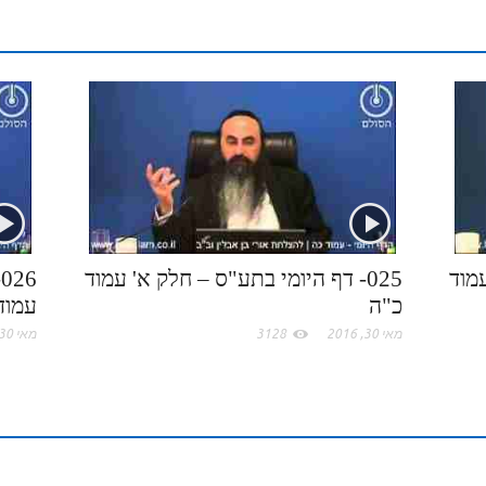
r
t
l
o
e
a
e
e
r
o
c
d
r
k
e
I
e
.
n
s
c
t
עמוד
025- דף היומי בתע"ס – חלק א' עמוד
6
כ"ה
עמודי
o
מאי 30, 2016
3128
מאי 30, 2016
m