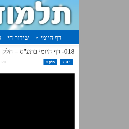
דף היומי
שידור חי
ה
018- דף היומי בתע"ס – חלק א' עמוד י"ט
2013
חלק א
מאי 22, 2016