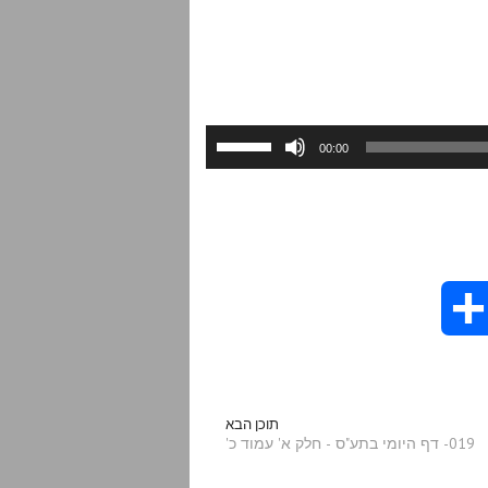
השתמש
00:00
במקש
למעלה/למטה
כדי
להגביר
או
להנמיך
S
עוצמת
שמע.
h
a
תוכן הבא
019- דף היומי בתע"ס - חלק א' עמוד כ'
r