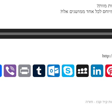
V
P
T
O
S
M
L
P
i
r
u
u
k
y
i
i
b
i
m
t
y
S
n
n
e
n
b
l
p
p
k
t