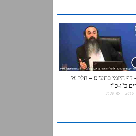
e
02- דף היומי בתע"ס – חלק א'
ם כ"ו-כ"ז
3130