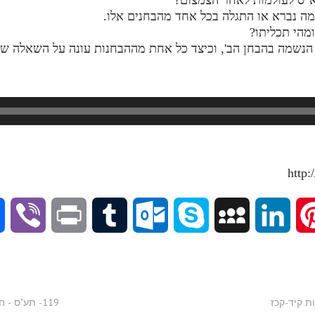
V
P
T
O
S
M
L
P
i
r
u
u
k
y
i
i
b
i
m
t
y
S
n
n
119- תע"ס - חלק ב - הסתכלות פנימית אותיות קכח-קלו