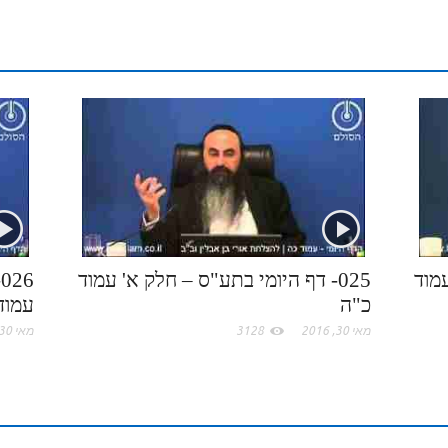
e
n
b
l
p
p
k
t
r
t
l
o
e
a
e
e
r
o
c
d
r
k
e
I
e
.
n
s
c
t
עמוד
025- דף היומי בתע"ס – חלק א' עמוד
6
כ"ה
עמודי
o
מאי 30, 2016
3128
מאי 30, 2016
m