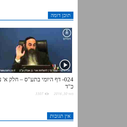
d
t
e
t
תוכן דומה
i
t
b
s
t
e
o
A
r
o
p
k
p
024- דף היומי בתע"ס – חלק א' 
כ"ד
מאי 30, 2016
3307
אין תגובות