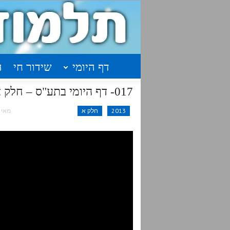
דף היומי
שידור חי
ה
017- דף היומי בתע"ס – חלק א' עמוד י"ח
2013
חלק א
מאי 21, 2016