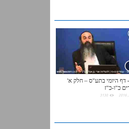
r
e
02- דף היומי בתע"ס – חלק א'
ם כ"ו-כ"ז
3130