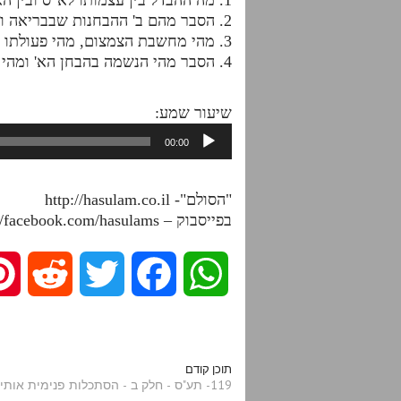
2. הסבר מהם ב' ההבחנות שבבריאה ומה נברא או התגלה בכל אחד מהבחנים אלו.
3. מהי מחשבת הצמצום, מהי פעולתו ומהי תכליתו?
4. הסבר מהי הנשמה בהבחן הא' ומהי הנשמה בהבחן הב', וכיצד כל אחת מההבחנות עונה על השאלה שהנשמה היא חלק אלוקה ממעל?
שיעור שמע:
נגן
00:00
אודיו
"הסולם"- http://hasulam.co.il
בפייסבוק – http://facebook.com/hasulams
R
T
F
W
e
w
a
h
d
i
c
a
תוכן קודם
119- תע"ס - חלק ב - הסתכלות פנימית אותיות קיד-קכז