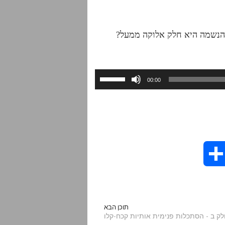
השתמש
00:00
במקש
למעלה/למטה
כדי
להגביר
או
להנמיך
S
עוצמת
שמע.
h
a
תוכן הבא