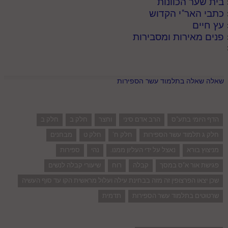
בית שער הכוונות
כתבי האר"י הקדוש
עץ חיים
פנים מאירות ומסבירות
שאלה שאלה בתלמוד עשר הספירות
הדף היומי בתע"ס
הרב אדם סיני
וחצר
חלק ב
חלק ב
חלק ג תלמוד עשר הספירות
חלק ח'
חלק ט
מבחנים
מניצוץ בורא
נאצל על ידי העליון ממנו.
נהי
ספירות
פגישת אור א"ס במסך
קבלה
רוח
שיעורי קבלה לנשים
שכן יצאו הפרצופין זה מזה בבחינת עילה ועלול מראשית הקו עד סוף העשיה
שרטוטים בתלמוד עשר הספירות
תדמית