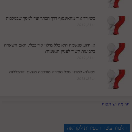
חלק י
חלק יא
כשיורד אור מהאינסוף דרך הכתר ועד למסך שבמלכות
חלק יב
יונ 23, 2019
חלק יג
א. ידוע שנשמה היא כלל מילוי אור בכלי, האם השארה
חלק יד
בקביעות קשור לעניין הנשמה?
חלק טו
יונ 23, 2019
חלק ט"ז
שאלה- למדנו שכל ספירה מורכבת מעצם והתכללות
בית שער הכוונות
יונ 21, 2019
שידור חי
תרומה ושותפות
הזמן סט תע"ס
הזמן סט תלמוד עשר הספירות
תלמוד עשר הספירות לקריאה
ספרים להורדה