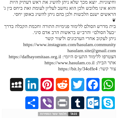
וחיצוניות. יוצא מכך שלא ניתן להשיג את ראש דעתיק היות
מנוע חיפוש בספרים
והוא אינו מלובש ולכן הוא נחשב לעליון לעומת זאת ביחס בין ג'
הראשים ישנם הלבשות ולכן בהם ניתן להשיג באופן יחסי.
תלמוד עשר הספירות בעיון
❦
בית מדרש הסולם ללימוד פנימיות התורה וחכמת הקבלה בדרך
תלמוד עשר הספירות חלק א
״בעל הסולם״ והרב״ש בראשות הרב אדם סיני.
ניתן לעקוב אחרי העדכונים וליצור קשר
תע"ס חלק ב' עיון
https://www.instagram.com/hasulam.community
תע"ס חלק ג' עיון
hasulam.site@gmail.com
הצטרפו ללימוד התע״ס היומי: https://dafhayomitaas.org.il
תלמוד עשר הספירות חלק ד
אתר הבית: https://www.hasulam.co.il
צור קשר: https://bit.ly/34offe4
תלמוד עשר הספירות חלק ה
תלמוד עשר הספירות חלק ו
M
L
P
R
T
F
W
תלמוד עשר הספירות חלק ז
y
i
i
e
w
a
h
תלמוד עשר הספירות חלק ח
S
V
P
T
O
S
תלמוד עשר הספירות חלק ט
S
n
n
d
i
c
a
TAGS
תלמוד עשר הספירות
h
i
r
u
u
k
תלמוד עשר הספירות חלק י