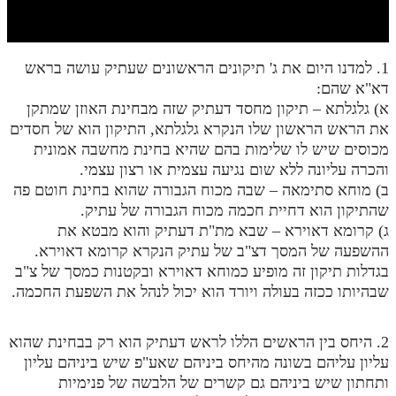
חלק י
חלק יא
1. למדנו היום את ג' תיקונים הראשונים שעתיק עושה בראש
חלק יב
דא"א שהם:
חלק יג
א) גלגלתא – תיקון מחסד דעתיק שזה מבחינת האוזן שמתקן
את הראש הראשון שלו הנקרא גלגלתא, התיקון הוא של חסדים
חלק יד
מכוסים שיש לו שלימות בהם שהיא בחינת מחשבה אמונית
והכרה עליונה ללא שום נגיעה עצמית או רצון עצמי.
חלק טו
ב) מוחא סתימאה – שבה מכוח הגבורה שהוא בחינת חוטם פה
חלק ט"ז
שהתיקון הוא דחיית חכמה מכוח הגבורה של עתיק.
ג) קרומא דאוירא – שבא מת"ת דעתיק והוא מבטא את
בית שער הכוונות
ההשפעה של המסך דצ"ב של עתיק הנקרא קרומא דאוירא.
בגדלות תיקון זה מופיע כמוחא דאוירא ובקטנות כמסך של צ"ב
שידור חי
שבהיותו ככזה בעולה ויורד הוא יכול לנהל את השפעת החכמה.
הזמן סט תע"ס
2. היחס בין הראשים הללו לראש דעתיק הוא רק בבחינת שהוא
הזמן סט תלמוד עשר הספירות
עליון עליהם בשונה מהיחס ביניהם שאע"פ שיש ביניהם עליון
ותחתון שיש ביניהם גם קשרים של הלבשה של פנימיות
ספרים להורדה