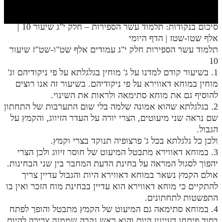
חלק י
חלק יא
סיכום בנקודות: תלמוד עשר הספירות – חלק י"ג שיעור 10 |
אלף שטו-שטז | הדף היומי
חלק יב
תלמוד עשר הספירות חלק י"ג עמודים אלף שט"ו-שט"ז שיעור
חלק יג
10
1. בשיעור קודם למדנו על ג' מוחין בגלגלתא על פי ניקודיהם וג'
חלק יד
מוחין במוחא דאווירא על פי ניקודיהם. בשיעור זה אנו רוצים
להוסיף גם את מוחא סתימאה ולראות את השינוי.
חלק טו
2. בגלגלתא שהוא אמונה שלמה בלי שום התערבות של התחתון
חלק ט"ז
שם נראה שני מיעוטים, הצרי יורה על העדר הזיווג, והקמץ על
הגבול.
בית שער הכוונות
ולכן כל גלגלתא בכל ג' פרצופיה תנוקד בצרי וקמץ.
3. במוחא דאווירא מתבטל המיעוט של חוסר זיווג ולכן הצרי
שידור חי
יהפוך לסגול המראה על בחינת הדעת המחבר בין שני הבחינות.
אולם הקמץ נשאר במוחא דאווירא היות והגבול עדיין צריך
הזמן סט תע"ס
להתקיים כי מוחא דאווירא הוא עדיין בבחינת מוח הזכר ואין בו
התפשטות לתחתונים.
הזמן סט תלמוד עשר הספירות
4. במוחא סתימאה גם המיעוט של הקמץ מתבטל והופך לפתח
ספרים להורדה
בסוד פיתחו דעיינין היות והוא ראש נקבה שממנה צריכה להיות