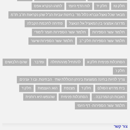
חלק טז
חלק יד
לוח הדף היומי
לתוהו הנקרא אפס
מבאר שכל נאצל ונברא כלול מד' בחינות עביות הנ"ל שהן נקראות חו"ב תו"מ
מדרגה אמצעי בין המאציל אל הנאצל
פתיחה לחכמת הקבלה
תלמוד עשר הספירות
תלמוד עשר הספירות חומר לימודי
תלמוד עשר הספירות חלק י"ב
תלמוד עשר הספירות שיעור
הסתכלות פנימית חלק א
להתחיל מההתחלה
ומדבר.
שהם הלבושים
חלק ו'
צריך להיות בחינה ממוצעת ביניהן הכוללת שתי הבחינות. ובו ז' ענינים:
בית מדרש הסולם
חלק ד
מצנפת
הוא: העצמות
חלק ד
האבות הן המרכבה .
הסתכלות פנימית
שהנפש היא רוחנית
תלמוד עשר הספירות- דף היומי
צור קשר