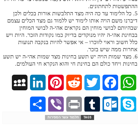
ההתפשטות לתחתונים.
מנוע חיפוש בספרים
5. כל הלימוד עד כה היה מצד התלבשות אורות בכלים ולכן
דיברנו משם הויה אותו לימוד יש ללמוד גם מצד הכלים עצמם
תלמוד עשר הספירות בעיון
שבהיותם לבושי מוחין הם נקראים אהי-ה לבושי המוחין
בבחינת אהי-ה יהיו מנוקדים בדיוק כמו נקודות הזכר. היות ויש
תלמוד עשר הספירות חלק א
כלל חשוב וראוי לזוכרו – אי אפשר להיות בנקבה תנועות
תע"ס חלק ב' עיון
אחרות ממה שיש בזכר.
6. מצד שמות הויה יש תשע בחינות מצד שמות אהי-ה יש תשע
תע"ס חלק ג' עיון
בחינות ויחד כולם הם בחינת חי והוא הנקרא חי העולמים.
תלמוד עשר הספירות חלק ד
תלמוד עשר הספירות חלק ה
M
L
P
R
T
F
W
תלמוד עשר הספירות חלק ו
y
i
i
e
w
a
h
S
V
P
T
O
S
תלמוד עשר הספירות חלק ז
S
n
n
d
i
c
a
תלמוד עשר הספירות חלק ח
TAGS
תלמוד עשר הספירות
h
i
r
u
u
k
תלמוד עשר הספירות חלק ט
p
k
t
d
t
e
t
a
b
i
m
t
y
תלמוד עשר הספירות חלק י