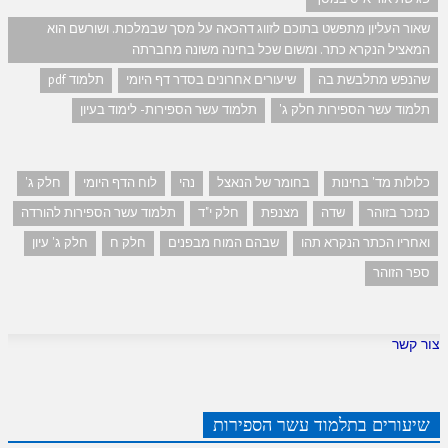
שאור העליון מתפשט בתוכם לזווג דהכאה על מסך שבמלכות. ושורשם הוא
המאציל הנקרא כתר. ומשום שכל בחינה משונה מחברתה
שהנפש מתלבשת בה
שיעורים אחרונים בסדר דף היומי
תלמוד pdf
תלמוד עשר הספירות חלק ג'
תלמוד עשר הספירות- לימוד בעיון
כלולות מד' בחינות
בחומר של הנאצל
נהי
לוח הדף היומי
חלק ג'
כנזכר בזוהר
שדה
מצנפת
חלק י"ד
תלמוד עשר הספירות להורדה
ואחריו הכתר הנקרא תהו
שבהם המוח מבפנים
חלק ח
חלק ג' עיון
ספר הזוהר
צור קשר
שיעורים בתלמוד עשר הספירות