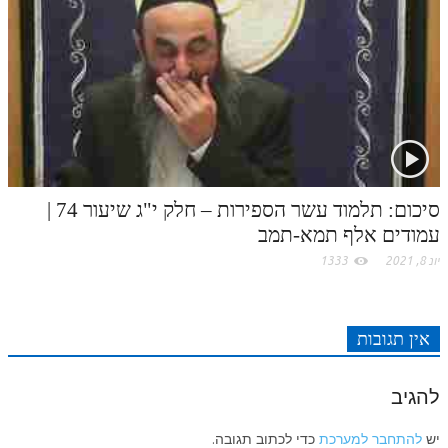
לאתר ספר הרב
דף היומי בזוהר הקדוש
סיכום: תלמוד עשר הספירות – חלק י"ג שיעור 74 |
עמודים אלף תמא-תמב
יונ 8, 2021
1333
אין תגובות
להגיב
יש
להתחבר למערכת
כדי לכתוב תגובה.