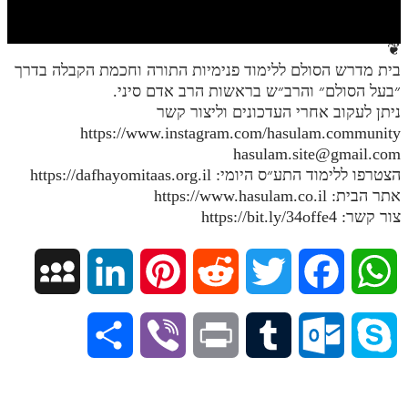
חלק י
חלק יא
❦
בית מדרש הסולם ללימוד פנימיות התורה וחכמת הקבלה בדרך
חלק יב
״בעל הסולם״ והרב״ש בראשות הרב אדם סיני.
חלק יג
ניתן לעקוב אחרי העדכונים וליצור קשר
https://www.instagram.com/hasulam.community
חלק יד
hasulam.site@gmail.com
הצטרפו ללימוד התע״ס היומי: https://dafhayomitaas.org.il
חלק טו
אתר הבית: https://www.hasulam.co.il
חלק ט"ז
צור קשר: https://bit.ly/34offe4
בית שער הכוונות
M
L
P
R
T
F
W
שידור חי
y
i
i
e
w
a
h
הזמן סט תע"ס
S
V
P
T
O
S
S
n
n
d
i
c
a
הזמן סט תלמוד עשר הספירות
h
i
r
u
u
k
ספרים להורדה
p
k
t
d
t
e
t