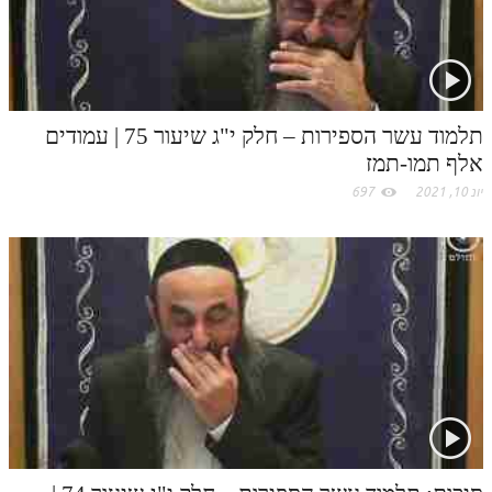
לאתר ספר הרב
דף היומי בזוהר הקדוש
תלמוד עשר הספירות – חלק י"ג שיעור 75 | עמודים
אלף תמו-תמז
יונ 10, 2021
697