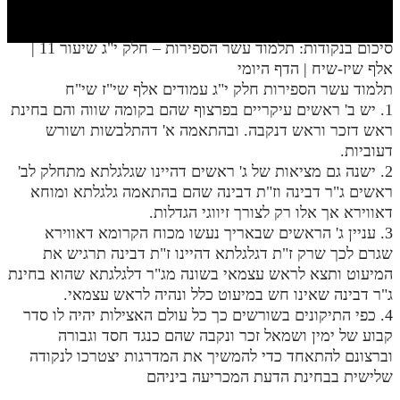
חלק י
חלק יא
סיכום בנקודות: תלמוד עשר הספירות – חלק י"ג שיעור 11 |
אלף שיז-שיח | הדף היומי
חלק יב
תלמוד עשר הספירות חלק י"ג עמודים אלף שי"ז שי"ח
חלק יג
1. יש ב' ראשים עיקריים בפרצוף שהם בקומה שווה והם בחינת
ראש דזכר וראש דנקבה. ובהתאמה א' דהתלבשות ושורש
חלק יד
דעוביות.
2. ישנה גם מציאות של ג' ראשים דהיינו שגלגלתא מתחלק לב'
חלק טו
ראשים ג"ר דבינה וז"ת דבינה שהם בהתאמה גלגלתא ומוחא
חלק ט"ז
דאווירא אך אלו רק לצורך זיווגי הגדלות.
3. עניין ג' הראשים שבאריך נעשו מכוח הקרומא דאווירא
בית שער הכוונות
שגרם לכך שרק ז"ת דגלגלתא דהיינו ז"ת דבינה תרגיש את
המיעוט ותצא לראש עצמאי בשונה מג"ר דלגלגתא שהוא בחינת
שידור חי
ג"ר דבינה שאינו חש במיעוט כלל ונהיה לראש עצמאי.
4. כפי התיקונים בשורשים כך כל עולם האצילות יהיה לו סדר
הזמן סט תע"ס
קבוע של ימין ושמאל זכר ונקבה שהם כנגד חסד וגבורה
וברצונם להתאחד כדי להמשיך את המדרגות יצטרכו לנקודה
הזמן סט תלמוד עשר הספירות
שלישית בבחינת הדעת המכריעה ביניהם
ספרים להורדה