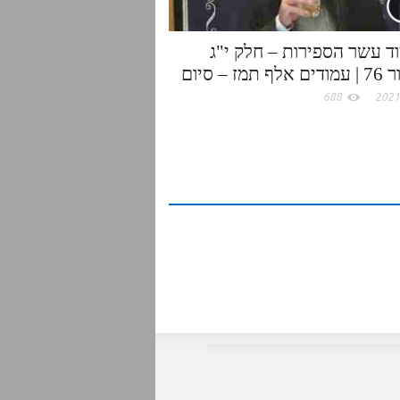
ד עשר הספירות – חלק י"ג
 תמז – סיום
688