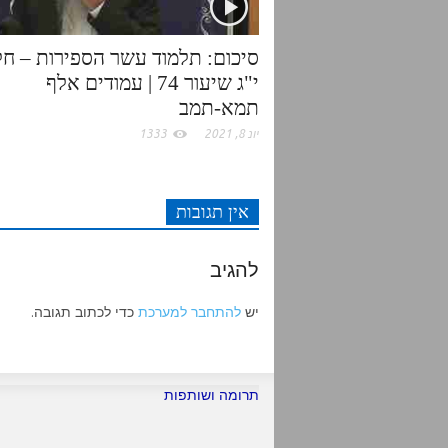
סיכום: תלמוד עשר הספירות – חל
י"ג שיעור 74 | עמודים אלף
תמא-תמב
יונ 8, 2021
1333
אין תגובות
להגיב
יש
להתחבר למערכת
כדי לכתוב תגובה.
תרומה ושותפות