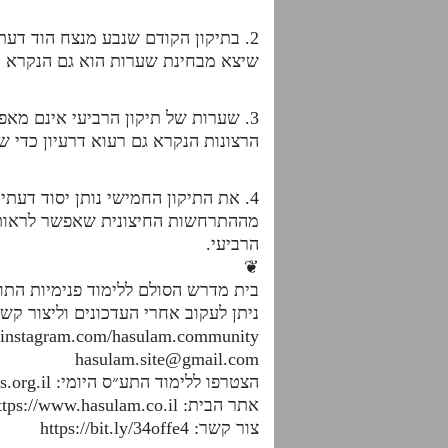
2. בתיקון הקודם שנבע מנצח הוד דע
שיצא מבחינת שערות הוא גם הנקרא ע
3. שערות של תיקון הרביעי אינם מאפ
הרצונות הנקרא גם רעוא דרעיון כדי ש
4. את התיקון החמישי נותן יסוד דע
מההתרחשות החיצונית שאפשר לראות 
הרביעי.
❦
בית מדרש הסולם ללימוד פנימיות הת
ניתן לעקוב אחרי העדכונים וליצור קש
.instagram.com/hasulam.community
hasulam.site@gmail.com
הצטרפו ללימוד התע״ס היומי: https://dafhayomitaas.org.il
אתר הבית: https://www.hasulam.co.il
צור קשר: https://bit.ly/34offe4