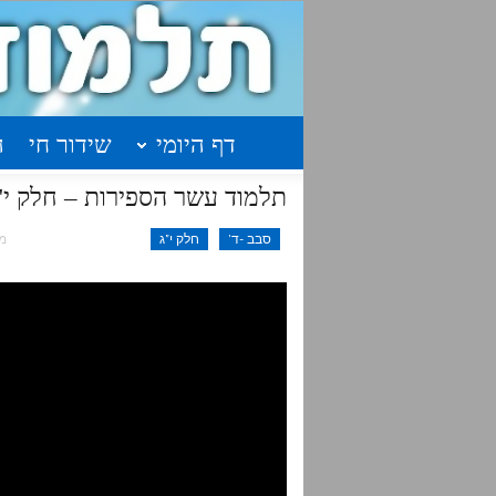
דף היומי
שידור חי
ה
תלמוד עשר הספירות – חלק י"ג שיעור 20 | 
סבב -ד'
חלק י"ג
מרץ 