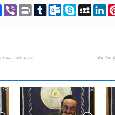
V
P
T
O
S
M
L
P
i
r
u
u
k
y
i
i
b
i
m
t
y
S
n
n
e
n
b
l
p
p
k
t
סיכום: תלמוד עשר הספירות - ח
r
t
l
o
e
a
e
e
r
o
c
d
r
k
e
I
e
.
n
s
c
t