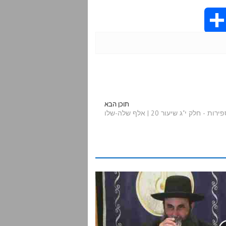
S
h
a
r
תוכן הבא
לק י"ג שיעור 20 | אלף שלה-שלו
e