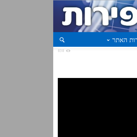
ות האתר
838