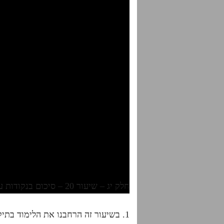
חלק יג – שיעור 20 – סיכום בנקודות עמודים א שלה- א שלו
1. בשיעור זה הרחבנו את הלימוד בתיקון החמישי שנותן עתיק בראש דאא דהיינו בשורשי המוחין של ז"א.