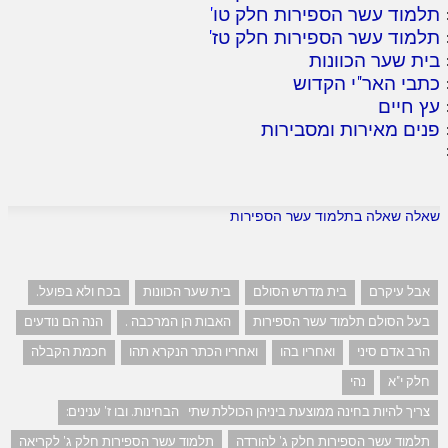
תלמוד עשר הספירות חלק טו
'
תלמוד עשר הספירות חלק טז
'
בית שער הכוונות
כתבי האר"י הקדוש
עץ חיים
פנים מאירות ומסבירות
שאלה שאלה בתלמוד עשר הספירות
אבל עיקרם
בית מדרש הסולם
בית שער הכוונות
בכח ולא בפועל.
בעל הסולם תלמוד עשר הספירות
האבות הן המרכבה .
הנה הם נודעים
הרב אדם סיני
ואחריו בהו
ואחריו הכתר הנקרא תהו
חכמת הקבלה
חלק י"א
נהי
צריך להיות בחינה ממוצעת ביניהן הכוללת שתי הבחינות. ובו ז' ענינים:
תלמוד עשר הספירות חלק ג' להורדה
תלמוד עשר הספירות חלק ג' לקריאה