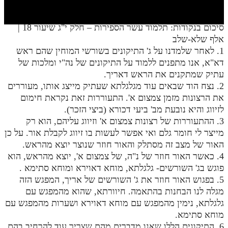
חלק י
חלק יא
סיכום בנקודות: תלמוד עשר הספירות – חלק י"ג שיעור 18 |
אלף שלא-שלב
חלק יב
1. לאחר שלמדנו על ג' התיקונים בשורשי המוחין שהם ראש
חלק יג
דא"א, אנו מתפנים ללמוד על התיקונים של נה"י ומלכות של
עתיק שמתקנים את הראש דאריך.
חלק יד
2. נצח הוד שבאים עוד מגלגלתא שעתיק מייצג אותו, מעוררים
את הרצונות מזמן צמצום א'. התעוררות זאת נקראת חימום
חלק טו
לזיווג והיא נובעת מב' ביעי דכורא (ביצי הזכר).
חלק ט"ז
3. ההתעוררות של רצונות צמצום א' וזיווג עליהם, הוא רק
מייצר לי חומר גלם ואי אפשר לעשות בו זיווג לקבלת אור. על כן
בית שער הכוונות
האור של מצב זה מסתלק והאור חוזר שנוצר יוצא מהראש.
4. כאשר האור חוזר של נ"ה, של צמצום א', יוצא מהראש, הוא
שידור חי
פוגש בג' השורשים- גלגלתא, מוחא דאוירא ומוחא סתימא .
5. בפגוש האור חוזר את ג' השורשים של אריך, המפגש הזה
הזמן סט תע"ס
מגלה לנו הבחנות בהתאמה. חיוורתא, שהוא מהמפגש עם
גלגלתא, נימין מהמפגש עם מוחא דאוירא ושערות מהמפגש עם
הזמן סט תלמוד עשר הספירות
מוחא סתימא.
ספרים להורדה
6. התיקונים הללו שאנו מדברים מהם שצריך עוד להרחיב בהם,