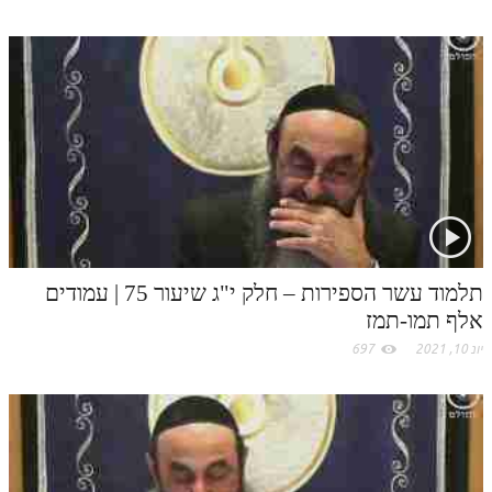
לאתר ספר הרב
דף היומי בזוהר הקדוש
תלמוד עשר הספירות – חלק י"ג שיעור 75 | עמודים
אלף תמו-תמז
יונ 10, 2021
697