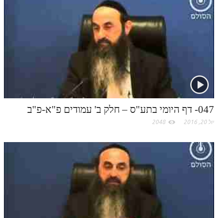
047- דף היומי בתע"ס – חלק ב' עמודים פ"א-פ"ב
יול 20, 2016
2048