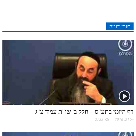
לאתר ספר הרב
c
d
r
t
e
o
A
דף היומי בזוהר הקדוש
e
r
t
l
o
e
e
I
e
r
o
p
תוכן דומה
r
o
n
s
k
p
k
t
.
c
o
m
דף היומי בתע"ס – חלק ב' שו"ת עמוד צ"ג
יול 21, 2016
2722