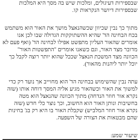
שבספירות דעיגולים, ומלכות שיש בה מסך היא המלכות
מנוע חיפוש בספרים
שבספירות דיושר הנקראות קו.
תלמוד עשר הספירות בעיון
מתוך כך נבין שכיוון שכשהנאצל מושך את האור הוא משתמש
בכח הבחינה הד' שהיא ההשתוקקות הגדולה שבו לכן אנו
תלמוד עשר הספירות חלק א
אומרים שהאור העליון מתפשט אפילו לבחינה הד' (ואף פעם לא
תע"ס חלק ב' עיון
מדובר מצד האור, וגם כשאנו אומרים "התפשטות האור"
הכוונה מצד המשכת הנאצל שככל שהוא יותר רוצה לקבל כך
תע"ס חלק ג' עיון
יוכל יותר ליהנות מהאור).
תלמוד עשר הספירות חלק ד
עתה נבין שהשימוש בבחינה הד' הוא מחוייב אך נועד רק כדי
תלמוד עשר הספירות חלק ה
למשוך את האור וכשהאור מגיע אליה המסך דוחה אותו (שזה
תלמוד עשר הספירות חלק ו
נקרא אור חוזר הנדחה) מתוך הכוונה שהנאצל הוא מטה
בחשיבות ונותן האור הוא החשוב, וכך נוצר כלי חדש (שזה
תלמוד עשר הספירות חלק ז
נקרא אור חוזר המלביש) שקבלת האור בו היא רק בג' בחינות
תלמוד עשר הספירות חלק ח
שהם מבטאות את הצורה של השפעה.
תלמוד עשר הספירות חלק ט
שיעור שמע:
תלמוד עשר הספירות חלק י