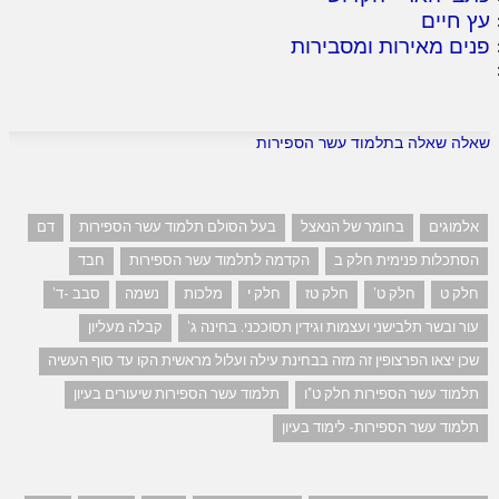
עץ חיים
פנים מאירות ומסבירות
שאלה שאלה בתלמוד עשר הספירות
אלמוגים
בחומר של הנאצל
בעל הסולם תלמוד עשר הספירות
דם
הסתכלות פנימית חלק ב
הקדמה לתלמוד עשר הספירות
חבד
חלק ט
חלק ט'
חלק טז
חלק י
מלכות
נשמה
סבב -ד'
עור ובשר תלבישני ועצמות וגידין תסוככני. בחינה ג'
קבלה מעליון
שכן יצאו הפרצופין זה מזה בבחינת עילה ועלול מראשית הקו עד סוף העשיה
תלמוד עשר הספירות חלק ט"ו
תלמוד עשר הספירות שיעורים בעיון
תלמוד עשר הספירות- לימוד בעיון