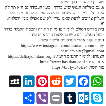
שעדיין לא עברו דרך המסך.
מנוע חיפוש בספרים
6. גם בשלוות הנפש שיש בדרך , בזמן העבודה גם היא תחולק
על פי צ"ב למרות שהשלווה השלמה אמורה להיות מצד הלובן
תלמוד עשר הספירות בעיון
העליון צריכים לדעת שאנו עדיין לא שם אפילו בזמן השלווה.
❦
תלמוד עשר הספירות חלק א
בית מדרש הסולם ללימוד פנימיות התורה וחכמת הקבלה בדרך
״בעל הסולם״ והרב״ש בראשות הרב אדם סיני.
תע"ס חלק ב' עיון
ניתן לעקוב אחרי העדכונים וליצור קשר
תע"ס חלק ג' עיון
https://www.instagram.com/hasulam.community
hasulam.site@gmail.com
תלמוד עשר הספירות חלק ד
הצטרפו ללימוד התע״ס היומי: https://dafhayomitaas.org.il
אתר הבית: https://www.hasulam.co.il
תלמוד עשר הספירות חלק ה
צור קשר: https://bit.ly/34offe4
תלמוד עשר הספירות חלק ו
תלמוד עשר הספירות חלק ז
M
L
P
R
T
F
W
תלמוד עשר הספירות חלק ח
y
i
i
e
w
a
h
תלמוד עשר הספירות חלק ט
S
V
P
T
O
S
S
n
n
d
i
c
a
תלמוד עשר הספירות חלק י