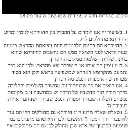
חלק י
חלק יא
סיכום בנקודות חלק יג עמודים שנא-שנב שיעור מס 28
חלק יב
1. בשיעור זה אנו לומדים על ההבדל בין החוירתא לנימין ומדוע
חלק יג
החיורתא מתחלקים ל יג .
חלק יד
2. החיורתא הם בחינת הלבנונית היות ויציאתם מהראש בנגיעה
בעור הראש לפני היציאה ממנו הם נחשבים לחיורתא שהיא
חלק טו
בחינת שלוות השלמות ממקום החיסרון.
3. ה יג נימין הם אותו או"ח שכבר יצא מהראש ולכן הוא כבר
חלק ט"ז
נתמעט מהקרומא דאוירא שמשפיעה בראש ולכן הוא בסוד
בית שער הכוונות
שערות שהיא סערת הנפש מהחיסרון.
4. אנו רואים אם כך שבוויתור על מחשבת השלמות וההליכה
שידור חי
בדרך תורה תוך מחשבה של הדרך יש במחשבה זו ב' מקומות
נפשיים השלווה שבדרך וסערת הנפש שבדרך ושניהם ראויות
הזמן סט תע"ס
בעבודת ה'.
5. נשאלת שאלה מדוע ה יג חיורתא גם מחולקים הרי הם עוד
הזמן סט תלמוד עשר הספירות
לא עברו דרך המסך ? והתשובה לכך היא שהם מתנהגים כמו
פנימיות הפרצוף של א"א שכן מחולק לכן גם הם מחולקים אף
ספרים להורדה