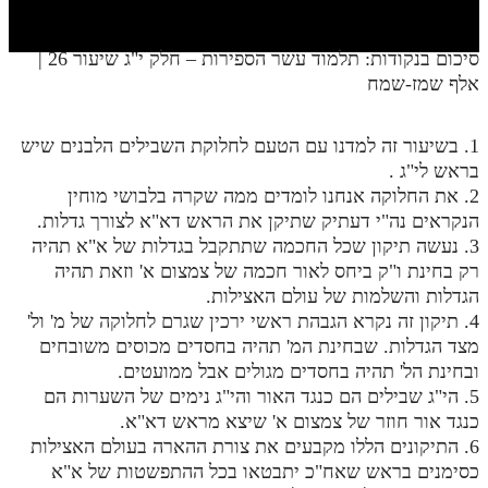
חלק י
חלק יא
סיכום בנקודות: תלמוד עשר הספירות – חלק י"ג שיעור 26 |
אלף שמז-שמח
חלק יב
חלק יג
1. בשיעור זה למדנו עם הטעם לחלוקת השבילים הלבנים שיש
חלק יד
בראש לי"ג .
2. את החלוקה אנחנו לומדים ממה שקרה בלבושי מוחין
חלק טו
הנקראים נה"י דעתיק שתיקן את הראש דא"א לצורך גדלות.
3. נעשה תיקון שכל החכמה שתתקבל בגדלות של א"א תהיה
חלק ט"ז
רק בחינת ו"ק ביחס לאור חכמה של צמצום א' וזאת תהיה
בית שער הכוונות
הגדלות והשלמות של עולם האצילות.
4. תיקון זה נקרא הגבהת ראשי ירכין שגרם לחלוקה של מ' ול'
שידור חי
מצד הגדלות. שבחינת המ' תהיה בחסדים מכוסים משובחים
ובחינת הל' תהיה בחסדים מגולים אבל ממועטים.
הזמן סט תע"ס
5. הי"ג שבילים הם כנגד האור והי"ג נימים של השערות הם
כנגד אור חוזר של צמצום א' שיצא מראש דא"א.
הזמן סט תלמוד עשר הספירות
6. התיקונים הללו מקבעים את צורת ההארה בעולם האצילות
כסימנים בראש שאח"כ יתבטאו בכל ההתפשטות של א"א
ספרים להורדה