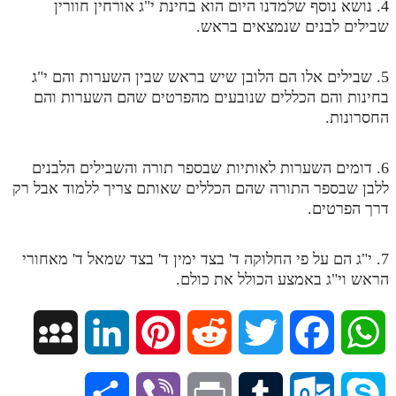
4. נושא נוסף שלמדנו היום הוא בחינת י"ג אורחין חוורין
מנוע חיפוש בספרים
שבילים לבנים שנמצאים בראש.
תלמוד עשר הספירות בעיון
5. שבילים אלו הם הלובן שיש בראש שבין השערות והם י"ג
בחינות והם הכללים שנובעים מהפרטים שהם השערות והם
תלמוד עשר הספירות חלק א
החסרונות.
תע"ס חלק ב' עיון
תע"ס חלק ג' עיון
6. דומים השערות לאותיות שבספר תורה והשבילים הלבנים
ללבן שבספר התורה שהם הכללים שאותם צריך ללמוד אבל רק
תלמוד עשר הספירות חלק ד
דרך הפרטים.
תלמוד עשר הספירות חלק ה
7. י"ג הם על פי החלוקה ד' בצד ימין ד' בצד שמאל ד' מאחורי
תלמוד עשר הספירות חלק ו
הראש וי"ג באמצע הכולל את כולם.
תלמוד עשר הספירות חלק ז
תלמוד עשר הספירות חלק ח
M
L
P
R
T
F
W
תלמוד עשר הספירות חלק ט
y
i
i
e
w
a
h
תלמוד עשר הספירות חלק י
S
V
P
T
O
S