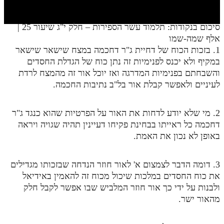
חלק י
חלק יא
סיכום בנקודות: תלמוד עשר הספירות – חלק י"ג שיעור 25 |
אלף שמה-שמו
חלק יב
1. בזכות הכוח של דחיית ג"ר דחכמה במצח שישאר שישאר
חלק יג
במקיף ולא יכנס לפנימיות זה נתן כוח של הגדלת החסדים
והשבחתם בפנימיות המדרגה ואז יוכל אור זה מהמצח לרדת
חלק יד
לעיניים ולאפשר קבלת אור בל"ב נתיבות החכמה.
חלק טו
2. מי שלא יודע לדחות את האור על הפרטיות שהוא כנגד ג"ר
חלק ט"ז
דחכמה כל ראייתו בבחינת פקיחו דעיינין תהיה שגויה ויראה
בית שער הכוונות
באופן לא נכון את האמת.
שידור חי
3. דומה הדבר לצמצום א' לאור חוזר הנדחה שבזכותו מגדילים
את כוח החסדים במלכות שיכול מכוח זה להאמין באידיאל
הזמן סט תע"ס
ולבנות על ידי כך אור חוזר המלביש שבו אפשר לקבל חלק
מהאור ישר.
הזמן סט תלמוד עשר הספירות
ספרים להורדה