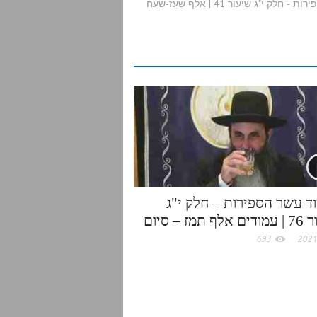
לק י"ג שיעור 41 | אלף שעז-שעח
r
e
ד עשר הספירות – חלק י"ג
 תמז – סיום
693