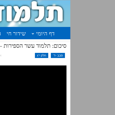
דף היומי
שידור חי
ה
סיכום: תלמוד עשר הספירות – חלק י"ג שי
סבב -ד'
חלק י"ג
אפר