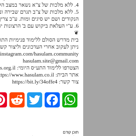
4. ללא מלכות של צ"א נשאר במצב הקטנות שזה הטבע של מלכות של צ"ב. על כן, מלכות של צ"א נצרכת כדי לעורר רצונות גדולים
5. ללא מלכות של צ"ב תגרם שבירה ונ
הנקודים ושם יש סיגים ומות. ע"כ צר
6. ע"י העלאת ביקוש עם ב' הרצונות יחד מייצרים ביקוש נכון שיכל לתת גם גדלות וגם קדושה, כ"א בתפקידו המיוחד.
❦
בית מדרש הסולם ללימוד פנימיות הת
ניתן לעקוב אחרי העדכונים וליצור קש
.instagram.com/hasulam.community
hasulam.site@gmail.com
הצטרפו ללימוד התע״ס היומי: https://dafhayomitaas.org.il
אתר הבית: https://www.hasulam.co.il
צור קשר: https://bit.ly/34offe4
R
T
F
W
e
w
a
h
d
i
c
a
תוכן קודם