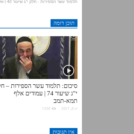
תלמוד עשר הספירות - חלק י"ג שיעור 40 | אלף שעה-שעו
d
t
e
t
תוכן דומה
i
t
b
s
t
e
o
A
r
o
p
k
p
סיכום: תלמוד עשר הספירות – חל
י"ג שיעור 74 | עמודים אלף
תמא-תמב
יונ 8, 2021
1338
אין תגובות