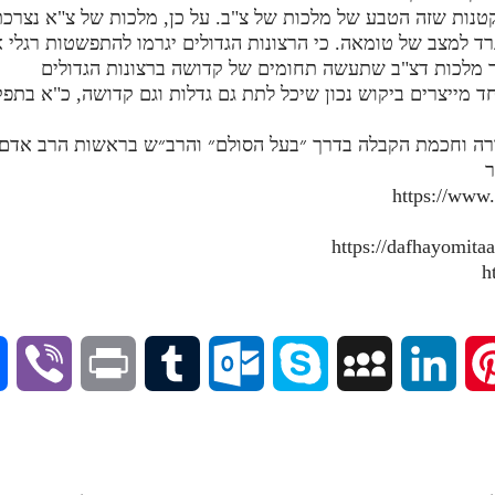
רד למצב של טומאה. כי הרצונות הגדולים יגרמו להתפשטות רגלי 
יך מלכות דצ"ב שתעשה תחומים של קדושה ברצונות הגדולים
ורה וחכמת הקבלה בדרך ״בעל הסולם״ והרב״ש בראשות הרב אדם ס
ר
https://www
V
P
T
O
S
M
L
P
i
r
u
u
k
y
i
i
b
i
m
t
y
S
n
n