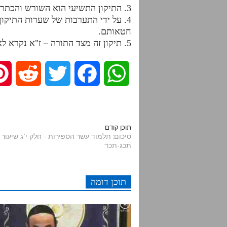
3. התיקון התשיעי הוא השורש והכתר לחמשת התיקונים הנובעים מגלגלתא שהתכלל במוחא סתימאה.
4. על ידי התערבות של שערות התיקון 
חטאותם.
5. תיקון זה מצד התורה – ז"א נקרא לאלפים כדי להראות שמתקנים את הנשמות שבאות ממדרגת החכמה הנקראת אלף.
R
T
F
W
e
w
a
h
d
i
c
a
תוכן קודם
תכג-תכד
d
t
e
t
i
t
b
s
תוכן דומה
t
e
o
A
r
o
p