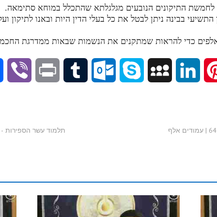
התשיעי בבינה ניתן לבטל את כל בעלי הדין היות ובאנו לתיקון וע
V
P
T
O
S
M
L
P
i
r
u
u
k
y
i
i
b
i
m
t
y
S
n
n
סיכום: תלמוד עשר הספירות - חלק י"ג שיעור 64 | עמודים אלף
תלמוד עשר הספירות - חלק י"ג שיעור 65
e
n
b
l
p
p
k
t
r
t
l
o
e
a
e
e
r
o
c
d
r
k
e
I
e