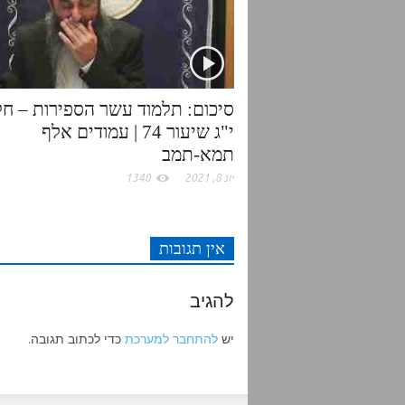
k
p
סיכום: תלמוד עשר הספירות – חל
י"ג שיעור 74 | עמודים אלף
תמא-תמב
יונ 8, 2021
1340
אין תגובות
להגיב
יש
להתחבר למערכת
כדי לכתוב תגובה.