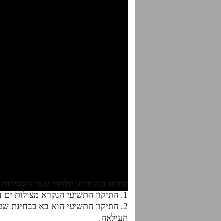
סיכום בנקודות: תלמוד עשר הספירות – חלק י"ג שיעור 5
1. התיקון התשיעי הנקרא מצולות ים נועד כדי לתקן גם את הנשמות הבאות מצמצום א' ששייכים למלכי דחגת ובעיקר למלך הדעת.
2. התיקון התשיעי הוא בא בבחינת ש
העילאה.