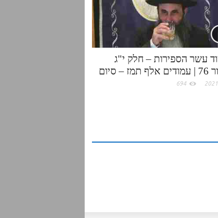
ד עשר הספירות – חלק י"ג
 תמז – סיום
694