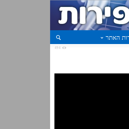
ות האתר
494