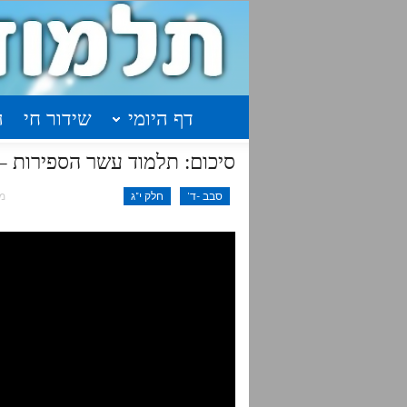
דף היומי
שידור חי
ה
סיכום: תלמוד עשר הספירות – חלק י"ג שיעור 5
סבב -ד'
חלק י"ג
מאי 