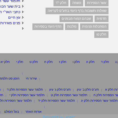
תלמוד עשר ה
עשר הספירות
ונשמה
חלק י"ד
בית שער הכוו
שאלות ותשובות בדף היומי בתע"ס לקריאה
כתבי האר"י ה
עץ חיים
תדמית
שבהם המוח מבפנים
פנים מאירות 
הסתכלות פנימית
מלכות
הדף היומי בספירות
חלק טו
ג
חלק ד
חלק ה
חלק ו
חלק ז
חלק ח
חלק ט
חלק י
חלק יא
שידור חי
הזמן סט תלמוד
ות חלק א
תע"ס חלק ב' עיון
תע"ס חלק ג' עיון
תלמוד עשר הספירות חלק ד
ת
ר הספירות חלק ח
תלמוד עשר הספירות חלק ט
תלמוד עשר הספירות חלק י
תלמ
תלמוד עשר הספירות חלק יג
תלמוד עשר הספירות חלק יד
תלמוד עשר הספירות חלק
אודות האתר
בעל הסולם
Designed by Laisner