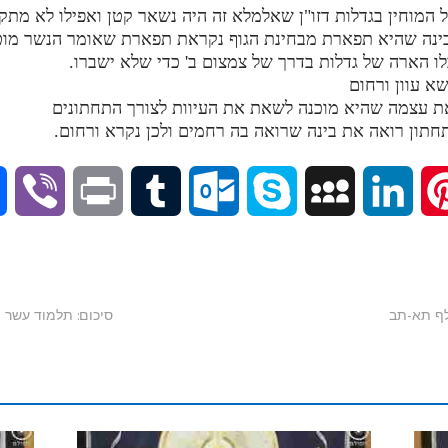
בינה שהיא תפארת מבחינת הגוף נקראת תפארת שאומר הנשר מוטב 
לו הארה של גדלות בדרך של צמצום ב' כדי שלא ישברו.
V
P
T
O
S
M
L
P
i
r
u
u
k
y
i
i
b
i
m
t
y
S
n
n
סיכום: תלמוד עשר הספירות
e
n
b
l
p
p
k
t
r
t
l
o
e
a
e
e
r
o
c
d
r