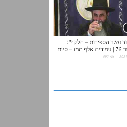
ד עשר הספירות – חלק י"ג
 תמז – סיום
692