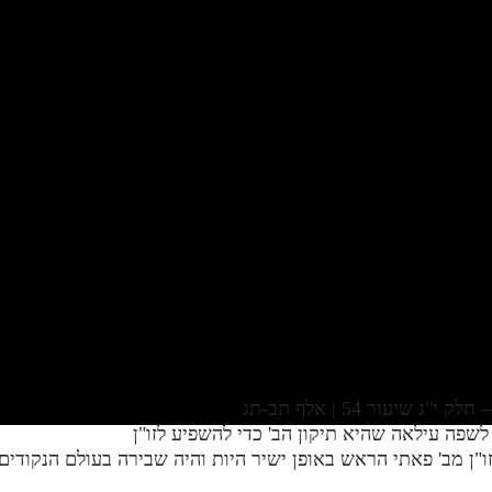
יעור 54 | אלף תב-תג
"ן מב' פאתי הראש באופן ישיר היות והיה שבירה בעולם הנקוד