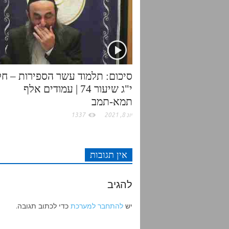
r
o
p
k
p
סיכום: תלמוד עשר הספירות – חל
י"ג שיעור 74 | עמודים אלף
תמא-תמב
יונ 8, 2021
1337
אין תגובות
להגיב
יש
להתחבר למערכת
כדי לכתוב תגובה.