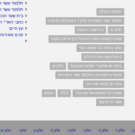
תלמוד עשר ה
תלמוד עשר ה
חכמת הקבלה
בית שער הכוו
תלמוד עשר הספירות חלק ד הסתכלות פנימית
כתבי האר"י ה
עץ חיים
חלק יא
בית שער הכוונות
פנים מאירות 
שהם לבושים המוכרחים אל כהן הדיוט: כתונת
נפש. בחינה הב' שהוא הגוף
בהתלבשות אורות וכלים
בתהו יש שורש ד' יסודות שבנאצל
חלק טו
שיעורים לשמיעה בתלמוד עשר הספירות
ואלו הם לבושי שם הויה
שאלו הם לבושים של שם אדני
2013
הנפש
אשר כל פרצוף
ג
חלק ד
חלק ה
חלק ו
חלק ז
חלק ח
חלק ט
חלק י
חלק יא