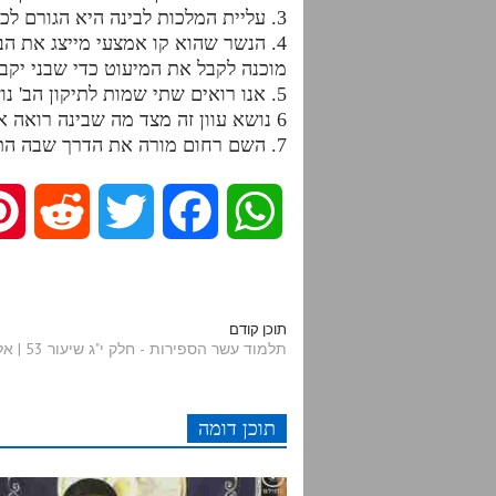
3. עליית המלכות לבינה היא הגורם לכל המוחין בגדלות דזו"ן שאלמלא זה היה נשאר קטן ואפילו לא מתקיים.
4. הנשר שהוא קו אמצעי מייצג את ה
מוכנה לקבל את המיעוט כדי שבני יקב
5. אנו רואים שתי שמות לתיקון הב' נושא עוון ורחום
6 נושא עוון זה מצד מה שבינה רואה את עצמה שהיא מוכנה לשאת את העיוות לצורך התחתונים
7. השם רחום מורה את הדרך שבה התחתון רואה את בינה שרואה בה רחמים ולכן נקרא ורחום.
R
T
F
W
e
w
a
h
d
i
c
a
תוכן קודם
תלמוד עשר הספירות - חלק י"ג שיעור 53 | אלף תא-תב
d
t
e
t
תוכן דומה
i
t
b
s
t
e
o
A