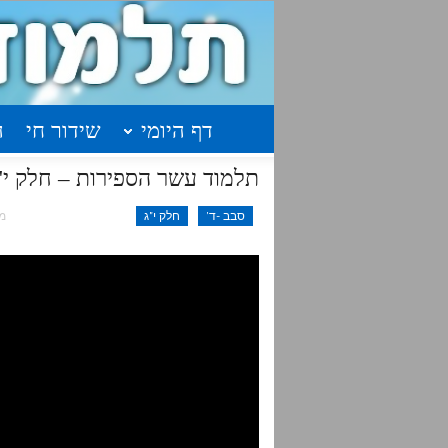
דף היומי
שידור חי
ה
תלמוד עשר הספירות – חלק י"ג שיעור 54 
סבב -ד'
חלק י"ג
מאי 