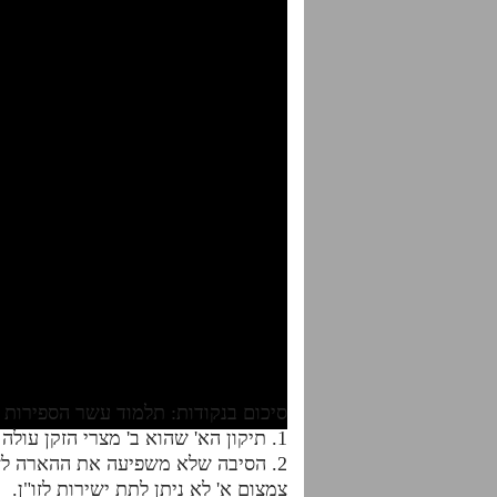
סיכום בנקודות: תלמוד עשר הספירות – חלק י"ג ש
1. תיקון הא' שהוא ב' מצרי הזקן עולה לשפה עילאה שהיא תיקון הב' כדי להשפיע לזו"ן
2. הסיבה שלא משפיעה את ההארה לזו
צמצום א' לא ניתן לתת ישירות לזו"ן.