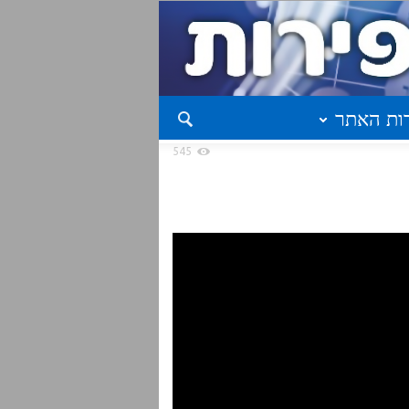
ות האתר
545