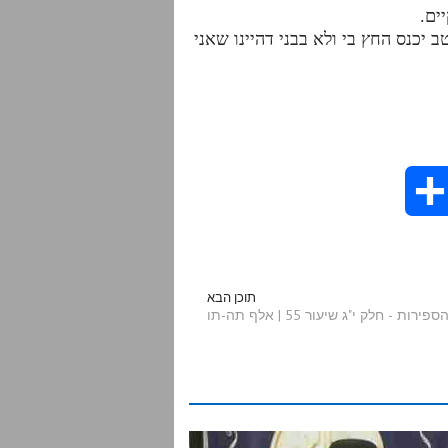
יכנס החץ בי ולא בבני דהיינו שאני
S
h
a
תוכן הבא
 - חלק י"ג שיעור 55 | אלף תה-תו
r
e