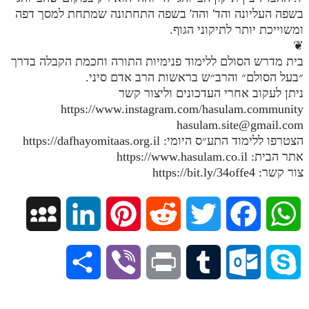
בשפה העליונה והד' והה' בשפה התחתונה שמתחת למסך דפה
מנוע חיפוש בספרים
ומשוייכת יותר לתיקוני הגוף.
❦
תלמוד עשר הספירות בעיון
בית מדרש הסולם ללימוד פנימיות התורה וחכמת הקבלה בדרך
״בעל הסולם״ והרב״ש בראשות הרב אדם סיני.
תלמוד עשר הספירות חלק א
ניתן לעקוב אחרי העדכונים וליצור קשר
תע"ס חלק ב' עיון
https://www.instagram.com/hasulam.community
hasulam.site@gmail.com
תע"ס חלק ג' עיון
הצטרפו ללימוד התע״ס היומי: https://dafhayomitaas.org.il
תלמוד עשר הספירות חלק ד
אתר הבית: https://www.hasulam.co.il
צור קשר: https://bit.ly/34offe4
תלמוד עשר הספירות חלק ה
תלמוד עשר הספירות חלק ו
M
L
P
R
T
F
W
תלמוד עשר הספירות חלק ז
y
i
i
e
w
a
h
תלמוד עשר הספירות חלק ח
S
V
P
T
O
S
תלמוד עשר הספירות חלק ט
S
n
n
d
i
c
a
h
i
r
u
u
k
תלמוד עשר הספירות חלק י