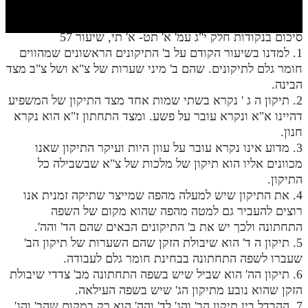
חלק י
חלק יא
סיכום בנקודות חלק י"ג עמ' א' תט- א' תי, שיעור 57
1. למדנו בשיעור הקודם על ב' התיקונים הראשונים שמהווים
חלק יב
חומר גלם לתיקונים. שהם ב' מיני שערות של צ"א ושל צ"ב מצד
חלק יג
הבינה.
2. תיקון ה ג ' נקרא בשתי שמות אחד מצד התיקון של המשפיע
חלק יד
דהיינו א"א ונקרא עובר על פשע. ומצד התחתון ז"א הוא נקרא
חנון.
חלק טו
3. מדוע אינו נקרא עובר על עוון היות ועיקר התיקון שאנו
חלק ט"ז
מכוונים אליו הוא תיקון של מלכות של צ"א שבשבילה כל
התיקון.
בית שער הכוונות
4. את התיקון שיש למעלה מהפה שמייצר שתיקה זמנית אנו
רוצים להעביר גם למטה מהפה שהוא מקום של השפה
שידור חי
התחתונה ולכך יש את ב' התיקונים הבאים שהם הד' והה'.
5. תיקון ה ד' הוא שיבולת הזקן שהם השערות של תיקון הב'
הזמן סט תע"ס
שעברו לשפה התחתונה בבחינת חומר גלם לעבודה.
6. תיקון הה' הוא שביל שיש בשפה התחתונה מב' צדדי שיבולת
הזמן סט תלמוד עשר הספירות
הזקן שהוא נובע מתיקון הג' שיש בשפה העילאה.
ספרים להורדה
7. ההבדל בין תיקון הב' והג' לד' והה' הוא רק במקום שהב' והג'