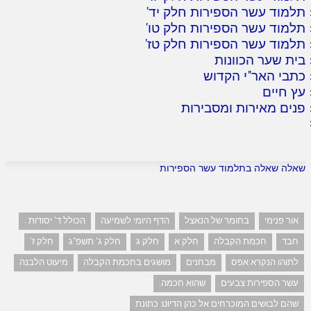
תלמוד עשר הספירות חלק יד
'
תלמוד עשר הספירות חלק טו
'
תלמוד עשר הספירות חלק טז
'
בית שער הכוונות
כתבי האר"י הקדוש
עץ חיים
פנים מאירות ומסבירות
שאלה שאלה בתלמוד עשר הספירות
אור פנימי
בחומר של הנאצל
הדף היומי לשמיעה
הכולל ד' יסודות .
חבד
חכמת הקבלה
חלק א
חלק ג
חלק ג' תשפ"ג
חלק ז'
לתוהו הנקרא אפס
מבחנים
מושגים בחכמת הקבלה
מיעוט הלבנה
עשר הספירות צבעים
שהוא חכמה.
שהם לבושים המוכרחים אל כהן הדיוט: כתונת