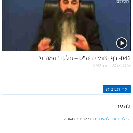
046- דף היומי בתע"ס – חלק ב' עמוד פ'
יול 19, 2016
2197
אין תגובות
להגיב
יש
להתחבר למערכת
כדי לכתוב תגובה.