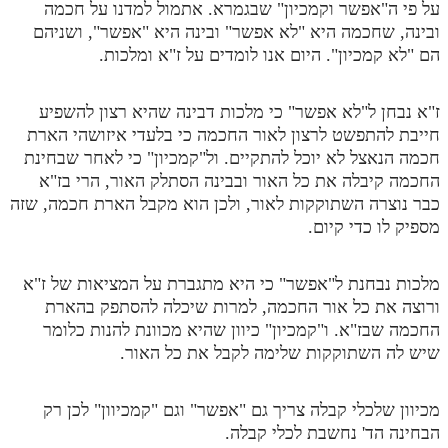
על פי ה"אפשר וקמכיון" שבגמרא. אתמול למדנו על חכמה
מנוע חיפוש בספרים
ובינה, שחכמה היא "לא אפשר" ובינה היא "אפשר", ושניהם
הם "לא קמכיון". היום אנו לומדים על ז"א ומלכות.
תלמוד עשר הספירות בעיון
ז"א נבחן ל"לא אפשר" כי מלכות דבינה שהיא רצון להשפיע
תלמוד עשר הספירות חלק א
חייבת להתפשט לרצון לאור החכמה כי בלעדי איזושהי הארת
תע"ס חלק ב' עיון
חכמה הנאצל לא יוכל להתקיים. ול"קמכיון" כי לאחר שבחינת
החכמה קיבלה את כל האור ובבינה הסתלק האור, הרי בז"א
תע"ס חלק ג' עיון
כבר נוצרה השתוקקות לאור, ולכן הוא מקבל הארת חכמה, שזה
תלמוד עשר הספירות חלק ד
מספיק לו כדי קיום.
תלמוד עשר הספירות חלק ה
מלכות נבחנת ל"אפשר" כי היא מתגברת על המציאות של ז"א
תלמוד עשר הספירות חלק ו
ורוצה את כל אור החכמה, למרות שיכלה להסתפק בהארת
החכמה שבז"א. ו"קמכיון" כיוון שהיא מכוונת להנות כלומר
תלמוד עשר הספירות חלק ז
שיש לה השתוקקות שלימה לקבל את כל האור.
תלמוד עשר הספירות חלק ח
תלמוד עשר הספירות חלק ט
מכיוון שלכלי קבלה צריך גם "אפשר" וגם "קמכיוון" לכן רק
הבחינה הד' נחשבת לכלי קבלה.
תלמוד עשר הספירות חלק י