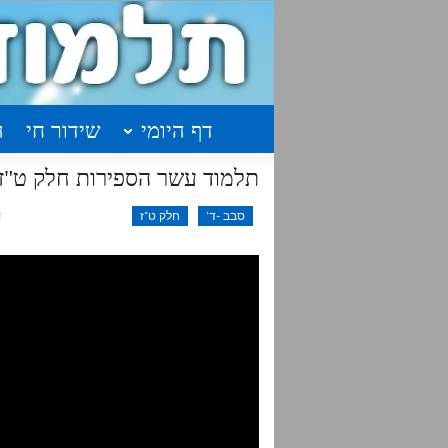
דף היומי
שידור חי
ה
תלמוד עשר הספירות חלק ט"ז | שיעור 1 | 
סבב -ד'
חלק ט"ז
ד