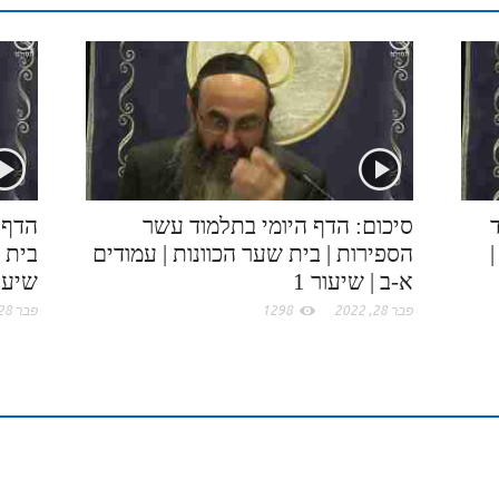
r
o
c
d
r
k
e
I
e
.
n
s
c
t
סיכום: הדף היומי בתלמוד עשר
הדף 
הספירות | בית שער הכוונות | עמודים
בית ש
o
א-ב | שיעור 1
שיעור
פבר 28, 2022
1298
פבר 28, 2022
m