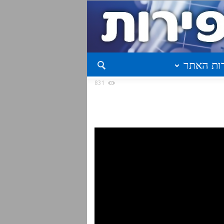
ות האתר
831