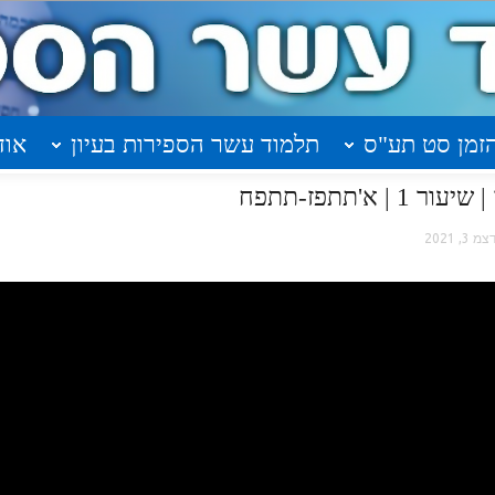
זמן סט תע"ס
תלמוד עשר הספירות בעיון
אוד
א'תתפז-תתפח
צמ 3, 2021