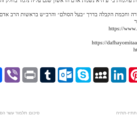
ות עולמות בי"ע היא נשמת אדם הראשון שגם עליה נלמד בחלק זה.
ורה וחכמת הקבלה בדרך ״בעל הסולם״ והרב״ש בראשות הרב אדם ס
ר
https://www
V
P
T
O
S
M
L
P
i
r
u
u
k
y
i
i
b
i
m
t
y
S
n
n
סיכום: תלמוד עשר הספירות חלק
e
n
b
l
p
p
k
t
r
t
l
o
e
a
e
e