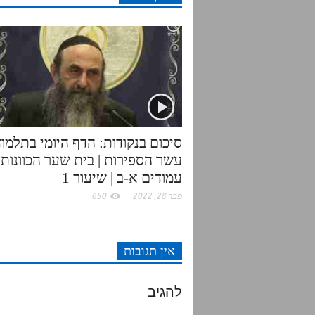
t
e
o
A
r
o
p
k
p
סיכום בנקודות: הדף היומי בתלמוד
עשר הספירות | בית שער הכוונות |
עמודים א-ב | שיעור 1
פבר 28, 2022
650
אין תגובות
להגיב