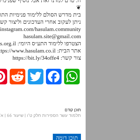
ח. טרם למדנו זאת אבל נוסיף שפנימי
❦
בית מדרש הסולם ללימוד פנימיות הת
ניתן לעקוב אחרי העדכונים וליצור קש
.instagram.com/hasulam.community
hasulam.site@gmail.com
הצטרפו ללימוד התע״ס היומי: https://dafhayomitaas.org.il
אתר הבית: https://www.hasulam.co.il
צור קשר: https://bit.ly/34offe4
R
T
F
W
e
w
a
h
d
i
c
a
תוכן קודם
תלמוד עשר הספירות חלק ט"ו | שיעור 66 | א'תתיז-תתיח
d
t
e
t
תוכן דומה
i
t
b
s