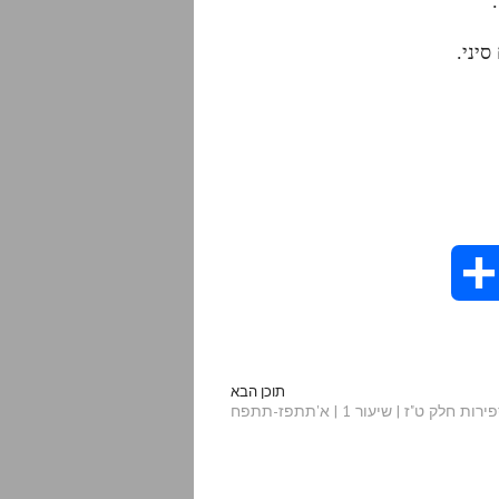
יני.
S
h
a
תוכן הבא
 ט"ז | שיעור 1 | א'תתפז-תתפח
r
e