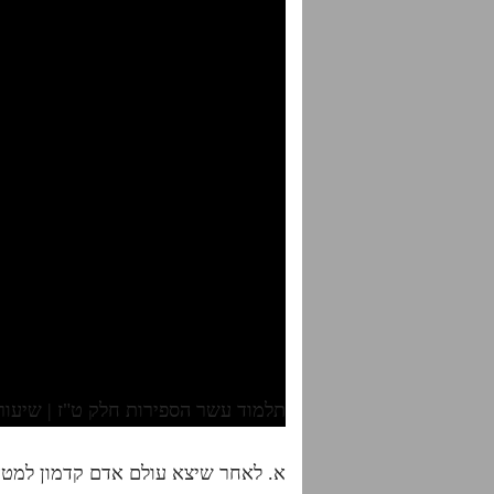
תלמוד עשר הספירות חלק ט"ז | שיעור 1 | א'תתפ"ז-תתפ"
א. לאחר שיצא עולם אדם קדמון למטה 