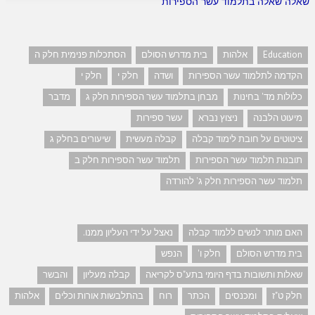
שאלה שאלה בתלמוד עשר הספירות
Education
אלהות
בית מדרש הסולם
הסתכלות פנימית חלק ה
הקדמה לתלמוד עשר הספירות
ושדה
חלק י
חלק י
כלולות מד' בחינות
מבחן בתלמוד עשר הספירות חלק ג
מדבר
מיעוט הלבנה
ניצוץ נברא
עשר ספירות
ציטוטים על חובת לימוד קבלה
קבלה מעשית
שיעורים בחלק ג
תובנות תלמוד עשר הספירות
תלמוד עשר הספירות חלק ב
תלמוד עשר הספירות חלק ג' להורדה
האם מותר לנשים ללמוד קבלה
נאצל על ידי העליון ממנו.
בית מדרש הסולם
חלק ו'
הנפש
שאלות ותשובות בדף היומי בתע"ס לקריאה
קבלה מעליון
והבשר
חלק ט"ז
ומכנסים
הכתר
רוח
בהתלבשות אורות וכלים
אלהות