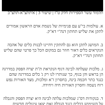
חלק י
חלק יא
תלמוד עשר הספירות חלק ט"ז | שיעור 3 | א'תתצ"א-תתצ"ב
חלק יב
א. עולמות בי"ע עם פנימיות של נשמת אדם הראשון אמורים
חלק יג
לתקן את שליש תחתון דנה"י דא"ק.
חלק יד
ב. המושג לתקן הוא גם להתקין דהיינו לבנות כלים של אהבה
חלק טו
הנקראים כלים דאור חוזר גם במקום הכל כך פרטי שהם שליש
חלק ט"ז
תחתון דנה"י דא"ק.
בית שער הכוונות
ג. מלכות שעלתה לבינה דגוף הנקראת ת"ת יצרה הפסק במדרגה
שידור חי
הן בראש והן בגוף, כך שנותרו לנו רק ג' כלים במדרגה שהם
כנגד כתר חכמה בינה, בחסרון ז"א ומלכות, מצד האורות נפש
הזמן סט תע"ס
רוח נשמה וחסרון האורות חיה ויחידה.
הזמן סט תלמוד עשר הספירות
ד. בנקודות דס"ג שמלכות עלתה לבינה היא יצרה הפסק והגבלה
ספרים להורדה
על השימוש בכלים כנגד הגבלה זאת יצאו עיגולים חדשים