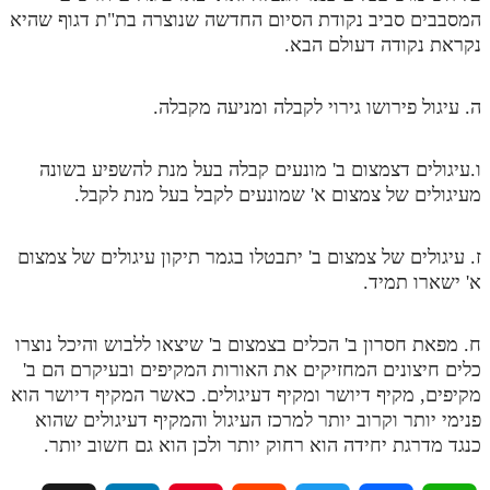
המסבבים סביב נקודת הסיום החדשה שנוצרה בת"ת דגוף שהיא
מנוע חיפוש בספרים
נקראת נקודה דעולם הבא.
תלמוד עשר הספירות בעיון
ה. עיגול פירושו גירוי לקבלה ומניעה מקבלה.
תלמוד עשר הספירות חלק א
תע"ס חלק ב' עיון
ו.עיגולים דצמצום ב' מונעים קבלה בעל מנת להשפיע בשונה
מעיגולים של צמצום א' שמונעים לקבל בעל מנת לקבל.
תע"ס חלק ג' עיון
תלמוד עשר הספירות חלק ד
ז. עיגולים של צמצום ב' יתבטלו בגמר תיקון עיגולים של צמצום
א' ישארו תמיד.
תלמוד עשר הספירות חלק ה
תלמוד עשר הספירות חלק ו
ח. מפאת חסרון ב' הכלים בצמצום ב' שיצאו ללבוש והיכל נוצרו
תלמוד עשר הספירות חלק ז
כלים חיצונים המחזיקים את האורות המקיפים ובעיקרם הם ב'
מקיפים, מקיף דיושר ומקיף דעיגולים. כאשר המקיף דיושר הוא
תלמוד עשר הספירות חלק ח
פנימי יותר וקרוב יותר למרכז העיגול והמקיף דעיגולים שהוא
כנגד מדרגת יחידה הוא רחוק יותר ולכן הוא גם חשוב יותר.
תלמוד עשר הספירות חלק ט
תלמוד עשר הספירות חלק י