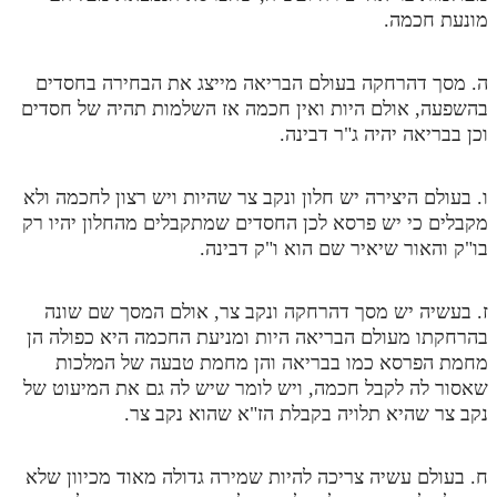
מונעת חכמה.
מנוע חיפוש בספרים
תלמוד עשר הספירות בעיון
ה. מסך דהרחקה בעולם הבריאה מייצג את הבחירה בחסדים
בהשפעה, אולם היות ואין חכמה אז השלמות תהיה של חסדים
תלמוד עשר הספירות חלק א
וכן בבריאה יהיה ג"ר דבינה.
תע"ס חלק ב' עיון
ו. בעולם היצירה יש חלון ונקב צר שהיות ויש רצון לחכמה ולא
תע"ס חלק ג' עיון
מקבלים כי יש פרסא לכן החסדים שמתקבלים מהחלון יהיו רק
בו"ק והאור שיאיר שם הוא ו"ק דבינה.
תלמוד עשר הספירות חלק ד
תלמוד עשר הספירות חלק ה
ז. בעשיה יש מסך דהרחקה ונקב צר, אולם המסך שם שונה
תלמוד עשר הספירות חלק ו
בהרחקתו מעולם הבריאה היות ומניעת החכמה היא כפולה הן
מחמת הפרסא כמו בבריאה והן מחמת טבעה של המלכות
תלמוד עשר הספירות חלק ז
שאסור לה לקבל חכמה, ויש לומר שיש לה גם את המיעוט של
תלמוד עשר הספירות חלק ח
נקב צר שהיא תלויה בקבלת הז"א שהוא נקב צר.
תלמוד עשר הספירות חלק ט
ח. בעולם עשיה צריכה להיות שמירה גדולה מאוד מכיוון שלא
תלמוד עשר הספירות חלק י