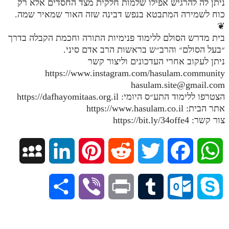
ניתן לה להרגיש אפילו שלמות חלקית מצד החסדים אלא רק
כוח לשמירה המתבטא בנפש דבינה שזה האור שמאיר שמה.
תלמוד עשר הספירות חלק יא
❦
תלמוד עשר הספירות חלק יב
בית מדרש הסולם ללימוד פנימיות התורה וחכמת הקבלה בדרך
״בעל הסולם״ והרב״ש בראשות הרב אדם סיני.
תלמוד עשר הספירות חלק יג
ניתן לעקוב אחרי העדכונים וליצור קשר
https://www.instagram.com/hasulam.community
תלמוד עשר הספירות חלק יד
hasulam.site@gmail.com
תלמוד עשר הספירות חלק טו
הצטרפו ללימוד התע״ס היומי: https://dafhayomitaas.org.il
אתר הבית: https://www.hasulam.co.il
תלמוד עשר הספירות חלק טז
צור קשר: https://bit.ly/34offe4
בית שער הכוונות
M
L
P
R
T
F
W
אודות האתר
אודות האתר
y
i
i
e
w
a
h
S
V
P
T
O
S
בעל הסולם
S
n
n
d
i
c
a
h
i
r
u
u
k
אתר הבית
p
k
t
d
t
e
t