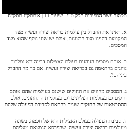
חלק י
חלק יא
תלמוד עשר הספירות חלק ט"ז | שיעור 11 | א'תתק"ז תתק"ח
חלק יב
א. ראינו את ההבדל בין עולמות בריאה יצירה ועשיה מצד
חלק יג
המקומות דהיינו מצד הרצונות, אולם יש שוני נוסף שהוא מצד
חלק יד
המסכים.
חלק טו
ב. אותם מסכים הנוהגים בעולם האצילות בבינה ז"א ומלכות
חלק ט"ז
נוהגים בהתאמה גם בבריאה יצירה ועשיה. אם כך מה ההבדל
ביניהם?.
בית שער הכוונות
שידור חי
ג. המסכים מהווים את החוקים שישנם בעולמות שהם אותם
חוקים גם בעולמות העליונים וגם בעולמות התחתונים. אולם
הזמן סט תע"ס
ההתבטאות של החוקים שונים בהתאם לסביבת הפעולה שלהם.
הזמן סט תלמוד עשר הספירות
ד. סביבת הפעולה בעולם האצילות היא של חכמה, בשונה
ספרים להורדה
מעולמות בריאה יצירה ועשיה, שהפרסא הנמצאת מעליהם