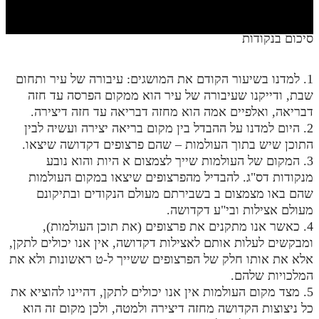
חלק י
חלק יא
סיכום בנקודות
חלק יב
1. למדנו בשיעור הקודם את המושגים: עיבורה של עיר ותחום
חלק יג
שבת, ודייקנו שעיבורה של עיר הוא ממקום הפרסה עד חזה
חלק יד
דבריאה, ואלפיים אמה הוא מחזה דבריאה עד חזה דיצירה.
2. היום למדנו על ההבדל בין מקום בריאה יצירה ועשיה לבין
חלק טו
התוכן שיש בתוך העולמות – שהם פרצופים דקדושה שיצאו.
3. המקום של העולמות שייך לצמצום א היות והוא נובע
חלק ט"ז
מנקודות דס"ג. להבדיל מהפרצופים שיצאו במקום העולמות
בית שער הכוונות
שהם באו מצמצום ב בשבירתם מעולם הנקודים ובתיקונם
מעולם אצילות ובי"ע דקדושה.
שידור חי
4. כאשר אנו מתקנים את פרצופים (את תוכן העולמות),
ומבקשים לעלות אותם לאצילות דקדושה, אין אנו יכולים לתקן,
הזמן סט תע"ס
אלא את אותו חלק של הפרצופים ששייך ל-ט ראשונות ולא את
המלכויות שלהם.
הזמן סט תלמוד עשר הספירות
5. מצד מקום העולמות אין אנו יכולים לתקן, דהיינו להוציא את
כל ניצוצות הקדושה מחזה דיצירה ולמטה, ולכן מקום זה הוא
ספרים להורדה