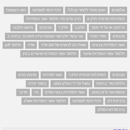
אלמוגים
האם מותר ללמוד קבלה?
הדף היומי לשמיעה
הוא: העצמות
הסתכלות פנימית חלק א
הרב אדם סיני תלמוד עשר הספירות
הרחקה או על ידי מסך
חלק ב
חלק ז'
מבחנים
מיעוט הלבנה
מכנסים
ספר הזוהר
עור ובשר תלבישני ועצמות וגידין תסוככני. בחינה ג'
עשר הספירות צבעים
שאלו הם לבושים של שם אדני
שדה
תלמוד pdf
תלמוד עשר הספירות שיעור
תלמוד עשר הספירות שיעורים בעיון
מבחנים
הסתכלות פנימית חלק ד
עשר ספירות
מניצוץ בורא
כלולות מד' בחינות
נאצל על ידי העליון ממנו.
בספר יצירה
פגישת אור א"ס במסך
עשר הספירות בגוף האדם
נהי
מדבר
ורביעית דם
הדף היומי לשמיעה
תלמוד עשר הספירות אשלג
בית מדרש הסולם