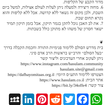
מדור הקבע של הקליפות.
מנוע חיפוש בספרים
6. מחזה דיצירה ולמעלה ניתן לעלות לעולם אצילות, למשל ביום
השבת, ולכן מקום זה נשאר ללא קדושה. אבל ללא קליפות והוא
תלמוד עשר הספירות בעיון
נקרא תחום שבת.
7. את לב האבן נוכל לתקן בגמר תיקון, אבל בזמן תיקון תמיד
תלמוד עשר הספירות חלק א
ישאר חסרון של משהו לא מתוקן כולל בשבתות.
תע"ס חלק ב' עיון
❦
תע"ס חלק ג' עיון
בית מדרש הסולם ללימוד פנימיות התורה וחכמת הקבלה בדרך
תלמוד עשר הספירות חלק ד
״בעל הסולם״ והרב״ש בראשות הרב אדם סיני.
ניתן לעקוב אחרי העדכונים וליצור קשר
תלמוד עשר הספירות חלק ה
https://www.instagram.com/hasulam.community
hasulam.site@gmail.com
תלמוד עשר הספירות חלק ו
הצטרפו ללימוד התע״ס היומי: https://dafhayomitaas.org.il
תלמוד עשר הספירות חלק ז
אתר הבית: https://www.hasulam.co.il
צור קשר: https://bit.ly/34offe4
תלמוד עשר הספירות חלק ח
תלמוד עשר הספירות חלק ט
M
L
P
R
T
F
W
תלמוד עשר הספירות חלק י