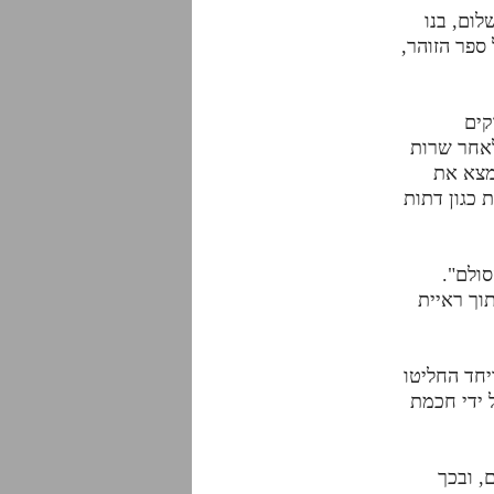
שלום, בנו
ספר הזוהר,
קים
לאחר שרות
מצא את
 כגון דתות
ולם".
וך ראיית
 ויחד החליטו
 ידי חכמת
, ובכך