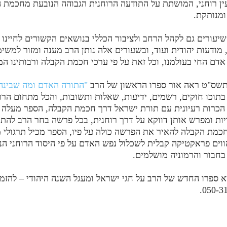
עין רוחני, המושתת על התודעה הרוחנית הגבוהה הנובעת מחכמת 
ומנותקת.
עורים גם לקהל הרחב ולציבור הכללי בנושאים הקשורים לחיינו כג
, מודעות יהודית ועוד, ובשעורים אלה נותן הרב מענה ומזור למשי
 אדם החי בעולמנו, וכל זאת על פי ערכי חכמת הקבלה ורבותינו המ
שס"ט ראה אור ספרו הראשון של הרב
"התורה האדם ומה שבינה
תוכו חוקים, רשמים, ידיעות, שאלות ותשובות, והכל מתחום הרו
 הכרות רעיונית עם תורת ישראל דרך חכמת הקבלה, הספר מעלה
יות ומפרש אותן דווקא על דרך רוחנית, בכל פרשה בחר הרב להת
כמת הקבלה להאיר את הפרשה כולה על פיו, הספר מכיל תרגולי 
וים פראקטיקה קבלית לשכלול נפש האדם על פי היסוד הרוחני הנ
בחבור והרמוניה מושלמים.
א ספרו החדש של הרב על חגי ישראל ומעגל השנה היהודי – להזמ