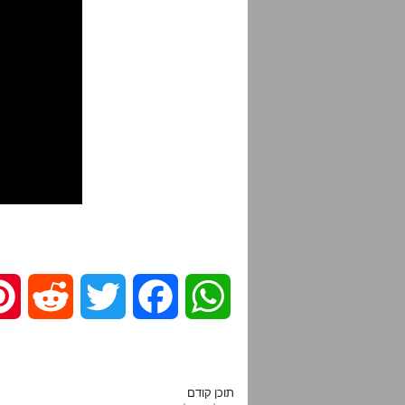
R
T
F
W
e
w
a
h
d
i
c
a
תוכן קודם