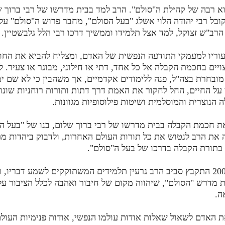
 בן 54 הוא רבה של קהילת ה"סולם". הרב למד בבית מדרשו של רבי ברוך 
ובל רבי יהודה הלוי אשלג "בעל הסולם", מחבר פרוש ה"סולם" על 
רב"ש זצוקל, למד אצל תלמידו וממשיך דרכו רבי הלל גלבשטיין.
וריו למעמקי התודעה הנפשית של האדם, ומצליח להביא את החו
ויים בחכמת הקבלה אל כל אחד, דתי או חילוני, מבוגר או צעיר. 
מובחרת בצה"ל, פנה ללימודים אקדמיים, אך משהבין כי לא שם י
על החיים, החל לחקור את האמת דרך דתות ותורות רוחניות שונות
 הנוצרית והמוסלמית ושיטות פילוסופיות מגוונות.
את חכמת הקבלה בבית מדרשו של רבי ברוך שלום, בנו של "בעל הס
את הרב לנטוש את כל תורות העולם האחרות, ולדבוק ביהדות מת
בתורת הקבלה בדרכו של בעל ה"סולם".
החל משנת 2002 התקבץ סביב הרב גרעין תלמידים המשתוקקים לשמע דבריו,
 מדרש "הסולם", שיהווה מקום של חיבור ואהבה לכלל הציבור על
ה.
 האדם לשאול שאלות אודות עולמו הנפשי, אודות פנימיות העולם