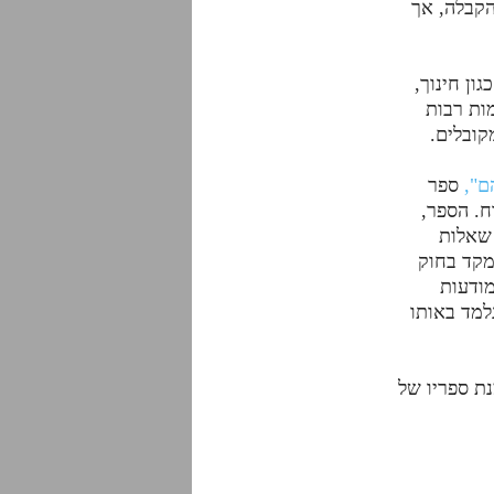
הקבלה, אך
ון חינוך,
מות רבות
קובלים.
ם",
ספר
ח. הספר,
 שאלות
מקד בחוק
מודעות
למד באותו
נת ספריו של