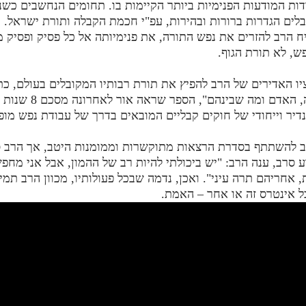
ות המודעות הפנימיות ביותר הקיימות בו. תחומים הנחשבים כשנו
ים הגדרות ברורות ובהירות, עפ"י חכמת הקבלה ותורת ישראל. נ
ח הרב להזרים את נפש התורה, את פנימיותה אל כל פסיק ופסיק מ
ש, לא תורת הגוף.
 האדירים של הרב להפיץ את תורת רבותיו המקובלים בעולם, כ
הספר "התורה, האדם ומה שבינהם", הספ
נדיר וייחודי של חוקים קבליים המובאים בדרך של עבודת נפש מופ
ב להשתתף בסדרת הרצאות מתוקשרות וממומנות היטב, אך הרב ס
סרב, ענה הרב: "יש ביכולתי להיות רב של ההמון, אבל אני מחפ
אחריהם תרה עיני". ואכן, נדמה שבכל פעולותיו, מכוון הרב תמי
ל אינטרס זה או אחר – האמת.