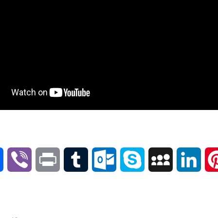
V
P
T
O
S
M
L
P
i
r
u
u
k
y
i
i
b
i
m
t
y
S
n
n