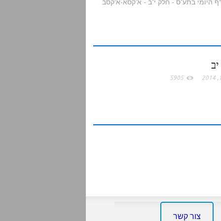
r
e
יב
5905
צור קשר