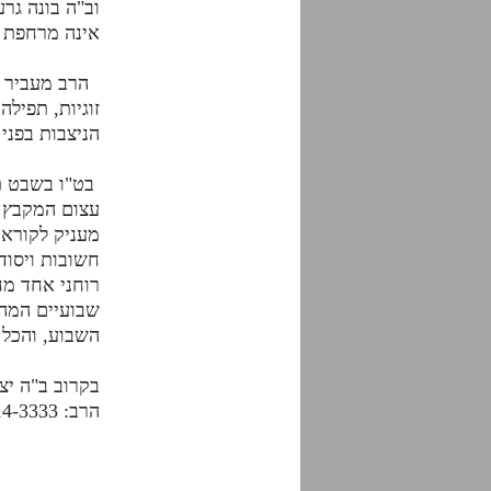
וב"ה בונה גר
אינה מרחפת 
הרב מעביר שי
זוגיות, תפילה
הניצבות בפני
בט"ו בשבט ת
עצום המקבץ ב
מעניק לקורא
חשובות ויסוד
רוחני אחד מח
שבועיים המהו
השבוע, והכל 
בקרוב ב"ה יצ
הרב: 050-314-3333.