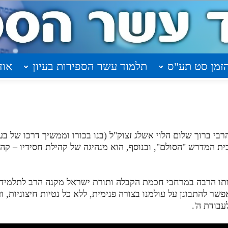
זמן סט תע"ס
תלמוד עשר הספירות בעיון
אוד
רבי ברוך שלום הלוי אשלג זצוק"ל (בנו בכורו וממשיך דרכו של בע
ת המדרש "הסולם", ובנוסף, הוא מנהיגה של קהילת חסידיו – קה
תו הרבה במרחבי חכמת הקבלה ותורת ישראל מקנה הרב לתלמידי
שר להתבונן על עולמנו בצורה פנימית, ללא כל נטיות חיצוניות, ו
עבודת ה'.