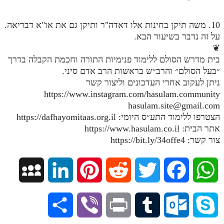
תלמוד עשר הספירות חלק יא
10. משה תיקן בחינות אלו דאדה"ר ותיקן גם את או"א דבריאה.
תלמוד עשר הספירות חלק יב
על זה נדבר בשיעור הבא.
❦
תלמוד עשר הספירות חלק יג
בית מדרש הסולם ללימוד פנימיות התורה וחכמת הקבלה בדרך
״בעל הסולם״ והרב״ש בראשות הרב אדם סיני.
תלמוד עשר הספירות חלק יד
ניתן לעקוב אחרי העדכונים וליצור קשר
תלמוד עשר הספירות חלק טו
https://www.instagram.com/hasulam.community
hasulam.site@gmail.com
תלמוד עשר הספירות חלק טז
הצטרפו ללימוד התע״ס היומי: https://dafhayomitaas.org.il
אתר הבית: https://www.hasulam.co.il
בית שער הכוונות
צור קשר: https://bit.ly/34offe4
אודות האתר
M
L
P
R
T
F
W
אודות האתר
בעל הסולם
y
i
i
e
w
a
h
S
V
P
T
O
S
אתר הבית
S
n
n
d
i
c
a