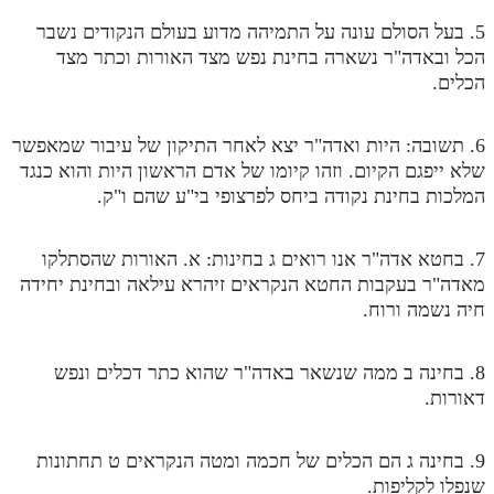
מנוע חיפוש בספרים
5. בעל הסולם עונה על התמיהה מדוע בעולם הנקודים נשבר
הכל ובאדה"ר נשארה בחינת נפש מצד האורות וכתר מצד
תלמוד עשר הספירות בעיון
הכלים.
תלמוד עשר הספירות חלק א
6. תשובה: היות ואדה"ר יצא לאחר התיקון של עיבור שמאפשר
תע"ס חלק ב' עיון
שלא ייפגם הקיום. וזהו קיומו של אדם הראשון היות והוא כנגד
המלכות בחינת נקודה ביחס לפרצופי בי"ע שהם ו"ק.
תע"ס חלק ג' עיון
תלמוד עשר הספירות חלק ד
7. בחטא אדה"ר אנו רואים ג בחינות: א. האורות שהסתלקו
מאדה"ר בעקבות החטא הנקראים זיהרא עילאה ובחינת יחידה
תלמוד עשר הספירות חלק ה
חיה נשמה ורוח.
תלמוד עשר הספירות חלק ו
תלמוד עשר הספירות חלק ז
8. בחינה ב ממה שנשאר באדה"ר שהוא כתר דכלים ונפש
דאורות.
תלמוד עשר הספירות חלק ח
תלמוד עשר הספירות חלק ט
9. בחינה ג הם הכלים של חכמה ומטה הנקראים ט תחתונות
שנפלו לקליפות.
תלמוד עשר הספירות חלק י