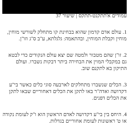
חלק י
חלק יא
עמודים א'תתקנט-תתקס | שיעור 37
חלק יב
1. עולם אדם קדמון שהוא בבחינת קו מתחלק לשורשי מוחין,
חלק יג
מוחין וקבלת המוחין, ובהתאמה: גלגלתא, ע"ב ס"ג וזו"ן.
חלק יד
2. זו"ן שהם מטבור ולמטה שם יצא עולם הנקודים כדי לבטא
חלק טו
גם במקבלי המוין את הבחירה ביתר דבקות נשברו. ועולם
חלק ט"ז
התיקון בא לתקנם שוב.
בית שער הכוונות
3. הכלים שנשברו מתחלקים לארבעה סוגי כלים כאשר בי"ע
שידור חי
דקדושה ואדה"ר באו לתקן את הכלים דאחוריים שבאו לתקן
את הכלים דפנים.
הזמן סט תע"ס
4. היחס בין בי"ע דקדושה לאדם הראשון הוא ו"ק לעומת נקודה
הזמן סט תלמוד עשר הספירות
או ט' ראשונות לעומת אחוריים בגדלות.
ספרים להורדה