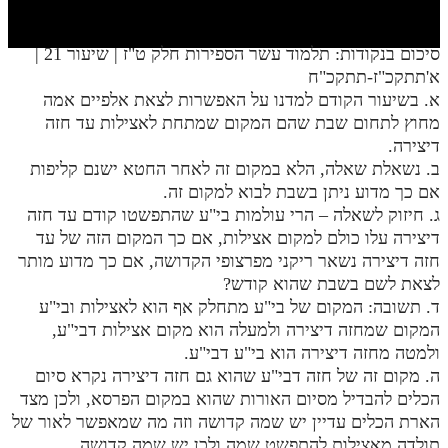
חלק י
חלק יא
סיכום בנקודות: תלמוד עשר הספירות חלק ט"ז | שיעור 21 |
א'תתקכ"ז-תתקכ"ח
חלק יב
א. בשיעור הקודם למדנו על האפשרות לצאת אלפיים אמה
חלק יג
מחוץ לתחום שבת שהם המקום שמתחת לאצילות עד חזה
דיצירה.
חלק יד
ב. נשאלת שאלה, הלא במקום זה לאחר החטא ישנם קליפות
אם כך מדוע ניתן בשבת לבוא למקום זה.
חלק טו
ג. חיזוק לשאלה – הרי עולמות בי"ע שהתפשטו קודם עד חזה
חלק ט"ז
דיצירה עלו כולם למקום אצילות, אם כך המקום הזה של עד
חזה דיצירה נשאר ריקני מפרצופי הקדושה, אם כך מדוע מותר
בית שער הכוונות
לצאת לשם בשבת שהוא קודש?
ד. תשובה: המקום של בי"ע מתחלק אף הוא לאצילות ובי"ע
שידור חי
המקום שמחזה דיצירה ולמעלה הוא מקום אצילות דבי"ע,
ולמטה מחזה דיצירה הוא בי"ע דבי"ע.
הזמן סט תע"ס
ה. מקום זה של חזה דבי"ע שהוא גם חזה דיצירה נקרא סיום
הכלים להבדיל מסיום האורות שהוא במקום הפרסא, ולכן מצד
הזמן סט תלמוד עשר הספירות
הארת הכלים עדיין יש שמה קדושה וזה מה שמאפשר לאור של
ספרים להורדה
תולדה מאצילות להתפשט שמה ולכן יש שמה קדושה.