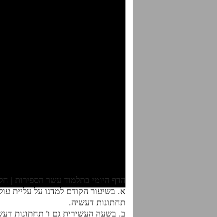
הדף היומי בתלמוד עשר הספירות | חלק ט"ז| עמודי
א. בשיעור הקודם למדנו על עליית עו
תחתונות דעשיה.
ב. בשעה העשירית גם ו' תחתונות דעשי