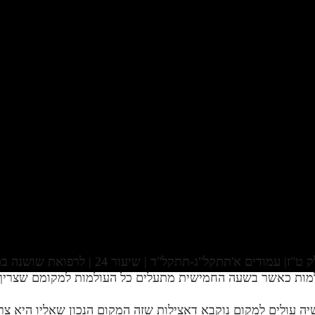
ם א'תתקל"ג-תתקל"ד | שיעור 24 | לרפואת שושנה בת אסנת
למות כאשר בשעה החמישית מתעלים כל העולמות למקומם שצריך ל
ה עולים למקום נוקבא דאצילות שזה המקום הנכון שאליו היא צרי