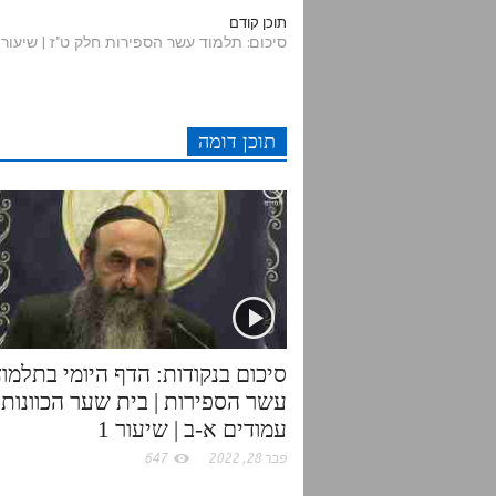
d
i
c
a
תוכן קודם
סיכום: תלמוד עשר הספירות חלק ט"ז | שיעור 23 | א'תתקל-תתקלא
d
t
e
t
i
t
b
s
תוכן דומה
t
e
o
A
r
o
p
k
p
סיכום בנקודות: הדף היומי בתלמוד
עשר הספירות | בית שער הכוונות |
עמודים א-ב | שיעור 1
פבר 28, 2022
647