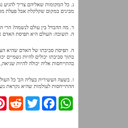
ג. כל המקומות שאליהם צריך להגיע נג
מבינים במקום שקלקלת אבל פעלת מטע
ד. מה ההבדל בין עולם לנשמה? הרי ה
ה. תשובה: העולם היא תפיסת האדם א
ה. תפיסת סביבתו של האדם שהיא העו
בתוך סביבתו יכולים להיות גשמיים יכו
בהתייחסות אליה יכולה להיות שגיאה,
ו. בשעה העשירית בעליה הב' כל העול
ההתייחסות לעולמות שהיא נקראת נשמה
R
T
F
W
e
w
a
h