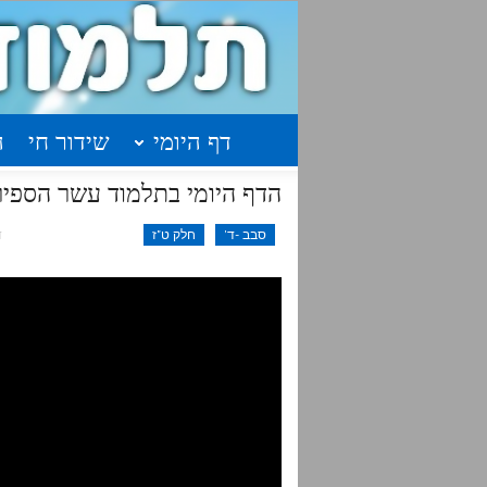
דף היומי
שידור חי
ה
הדף היומי בתלמוד עשר הספירות
סבב -ד'
חלק ט"ז
ד