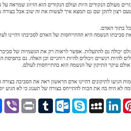
זרים מעולם הנקודים היות ועולם הנקודים הוא הזיווג שמראה על ג
ם רצון לתקן שם גם תמצא איך לעשות את זה שוב אבל בצורה מ
כל בתוך האדם.
ת סביבתו הנשמה היא ההתייחסות של האדם לסביבתו דהיינו לעול
לם יכולה גם להתעלות. אפשר לראות רק את הגשמיות של סביבתו
לים להיות רגשיים ויכולים להיות רוחניים וכן האלה. גם בתפיסת ה
 אולם עיקר התיקון של הנשמה הוא בהתייחסות לעולם.
מות הגיעו לתיקונים דהיינו אדם הראשון ראה את הסביבה בצורה 
 לא היה בה את הכוח להתייחס בצורה של תענוג כי לא הגיע יו
V
P
T
O
S
M
L
P
i
r
u
u
k
y
i
i