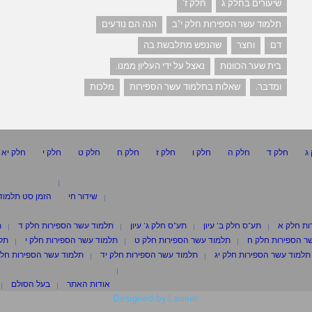
שיעורים בחלק ג
חלק ז'
תלמוד עשר הספירות חלק י"ב
הנה הם נודעים
דם
וחצר
שהנפש מתלבשת בה
בית שער הכוונות
נאצל על ידי העליון ממנו.
ומדבר.
שאלות בתלמוד עשר הספירות
מלכות
ג
חלק ד
חלק ה
חלק ו
חלק ז
חלק ח
חלק ט
חלק י
חלק יא
שידור חי
הזמן סט תלמוד
ות חלק א
תע"ס חלק ב' עיון
תע"ס חלק ג' עיון
תלמוד עשר הספירות חלק ד
ת
ר הספירות חלק ח
תלמוד עשר הספירות חלק ט
תלמוד עשר הספירות חלק י
תלמ
תלמוד עשר הספירות חלק יג
תלמוד עשר הספירות חלק יד
תלמוד עשר הספירות חלק
אודות האתר
בעל הסולם
Designed by Laisner