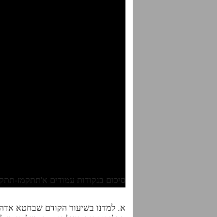
סיכום בנקודות עמודים א'תתקמז-תתקמח 
א. למדנו בשיעור הקודם שבחטא אדה"