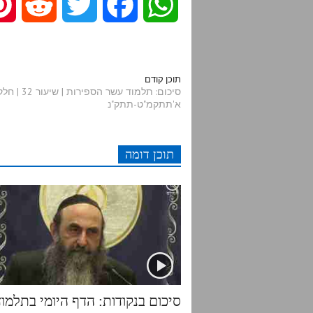
R
T
F
W
e
w
a
h
d
i
c
a
תוכן קודם
סיכום: תלמוד עש
א'תתקמ"ט-תתק"נ
d
t
e
t
i
t
b
s
תוכן דומה
t
e
o
A
r
o
p
k
p
סיכום בנקודות: הדף היומי בתלמוד