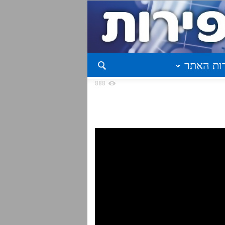
ות האתר
888