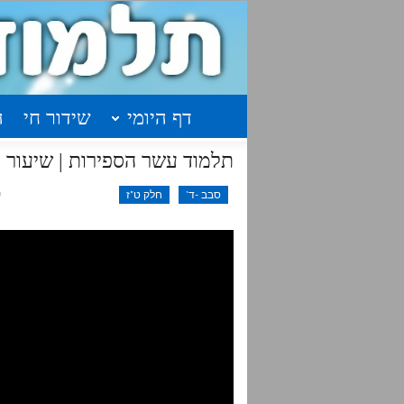
דף היומי
שידור חי
ה
תלמוד עשר הספירות | שיעור 31 | חלק ט"ז | עמודים א'תתקמ"ז-תתק"ח
סבב -ד'
חלק ט"ז
ינ