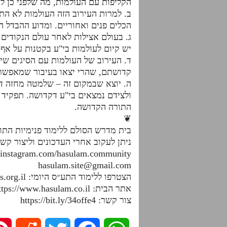
הקליפות עם העולמות, מה שלפני כן ל
ב. למרות העירוב הזה העולמות לא הת
הכלים פנים ואחוריים. ומדוע ההבדל ה
ג. בעולם אצילות לאחר עולם הנקודים
יש קיום לעולמות בי"ע בקטנות על אף
ד. העירוב של העולמות עם הסיגים ש
קדושתם, שהרי יצאו בעיבור שמאפשר
ה. יוצא שבמקום זה – שלמטה מחזה די
ולצידם נמצאים בי"ע דקדושה. תפקיד 
התורה הקדושה.
❦
בית מדרש הסולם ללימוד פנימיות הת
ניתן לעקוב אחרי העדכונים וליצור קש
.instagram.com/hasulam.community
hasulam.site@gmail.com
הצטרפו ללימוד התע״ס היומי: https://dafhayomitaas.org.il
אתר הבית: https://www.hasulam.co.il
צור קשר: https://bit.ly/34offe4