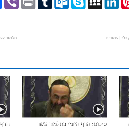
V
P
T
O
S
M
L
P
i
r
u
u
k
y
i
i
b
i
m
t
y
S
n
n
ר הספירות | שיעור 32 | חלק ט"ז | עמודים
e
n
b
l
p
p
k
t
r
t
l
o
e
a
e
e
r
o
c
d
r
k
e
I
e
.
n
s
c
t
סיכום: הדף היומי בתלמוד עשר
הדף 