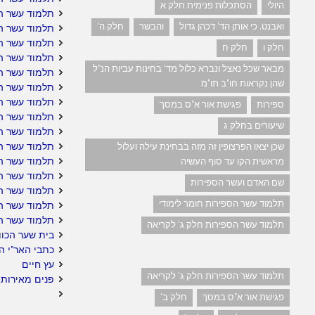
היולי
הסתכלות פנימית חלק א
תלמוד עשר ה
ואבנט. כי אותן הד' דכהן גדול
והבשר
חלק ה'
תלמוד עשר ה
תלמוד עשר ה
חלק ו
חלק ח
תלמוד עשר ה
מבאר שכל נאצל ונברא כלול מד' בחינות עביות הנ"ל
תלמוד עשר הס
שהן נקראות חו"ב תו"מ
תלמוד עשר הס
תלמוד עשר ה
ספירות
פגישת אור א"ס במסך
תלמוד עשר ה
שיעורים בחלק ג
תלמוד עשר הס
תלמוד עשר ה
שכן יצאו הפרצופין זה מזה בבחינת עילה ועלול
תלמוד עשר הס
מראשית הקו עד סוף העשיה
תלמוד עשר הס
שם האדם ועשר הספירות
תלמוד עשר הס
תלמוד עשר הספירות חומר לימודי
תלמוד עשר ה
תלמוד עשר ה
תלמוד עשר הספירות חלק ג' לקריאה
בית שער הכוו
כתבי האר"י ה
עץ חיים
תלמוד עשר הספירות חלק ג' לקריאה
פנים מאירות 
פגישת אור א"ס במסך
חלק ב'