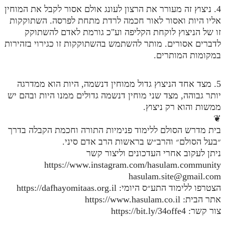
4. ניצוץ זה מעורר את הרצון לעונג אולם אסור לקבל את המוחין
מנוע חיפוש בספרים
אליו היות ואסור לאור חכמה לרדת מתחת לפרסה. השתוקקות
זו של הניצוץ לוקחת הקליפה וע"כ גורמת לאדם להשתוקק
תלמוד עשר הספירות בעיון
לדברים אסורים. מותר להשתמש בהשתוקקות זו כגירוי בזהירות
במקומות המותרים.
תלמוד עשר הספירות חלק א
תע"ס חלק ב' עיון
5. מצד אחד הניצוץ גדול ממוחין דנשמה, היות הוא ממדרגה
תע"ס חלק ג' עיון
יותר גבוהה, מצד שני מוחין דנשמה גדולים ממנו היות ובהם יש
ממשות והוא רק ניצוץ.
תלמוד עשר הספירות חלק ד
❦
בית מדרש הסולם ללימוד פנימיות התורה וחכמת הקבלה בדרך
תלמוד עשר הספירות חלק ה
״בעל הסולם״ והרב״ש בראשות הרב אדם סיני.
תלמוד עשר הספירות חלק ו
ניתן לעקוב אחרי העדכונים וליצור קשר
https://www.instagram.com/hasulam.community
תלמוד עשר הספירות חלק ז
hasulam.site@gmail.com
תלמוד עשר הספירות חלק ח
הצטרפו ללימוד התע״ס היומי: https://dafhayomitaas.org.il
אתר הבית: https://www.hasulam.co.il
תלמוד עשר הספירות חלק ט
צור קשר: https://bit.ly/34offe4
תלמוד עשר הספירות חלק י