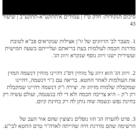
חלק י
חלק יא
סיכום הנקודות: חלק ט"ז | עמודים א'תתקע"א-תתקע"ב | שיעור
43
חלק יב
חלק יג
1. מעבר לב' הזיווגים של זו"ן אצילות שנקראים פב"א לטובת
חלק יד
מדרגת חכמה לעולמות בעת בריאתם ועליייתם בשעה חמישית
ועשירית ישנו זיווג נוסף שנקרא זיווג הג'.
חלק טו
חלק ט"ז
2. זיווג הג' הוא זיווג על מוחין דס"ג דהיינו מוחין דנשמה המזין
את העולמות לאחר החטא. בריאה עם ג"ר דנשמה, דהיינו
בית שער הכוונות
שמקבלת שלמות מזיווג זה. יצירה ו"ק דנשמה דהיינו שמקבלת
רק ו"ק – היא צריכה חכמה ולא די לה בנשנמה, ועולם עשיה רק
שידור חי
בחינת נפש ונשמה שזה נותן לה רק בחינת קיום.
הזמן סט תע"ס
3. פרט להערה הג' הזו נופלים ניצוצין שהם אור העב של
הזמן סט תלמוד עשר הספירות
הרשימה שהם מדרגת חיה שהייתה לאדה"ר טרם החטא לבי"ע.
ספרים להורדה