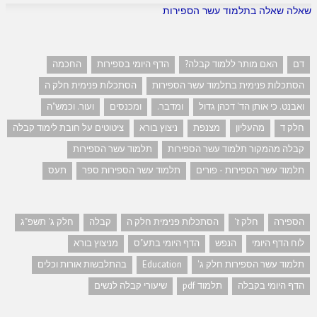
שאלה שאלה בתלמוד עשר הספירות
דם
האם מותר ללמוד קבלה?
הדף היומי בספירות
החכמה
הסתכלות פנימית בתלמוד עשר הספירות
הסתכלות פנימית חלק ה
ואבנט. כי אותן הד' דכהן גדול
ומדבר.
ומכנסים
ועור. וכמש"ה
חלק ד
מהעליון
מצנפת
ניצוץ בורא
ציטוטים על חובת לימוד קבלה
קבלה מהמקור תלמוד עשר הספירות
תלמוד עשר הספירות
תלמוד עשר הספירות - פורים
תלמוד עשר הספירות ספר
תעס
הספירה
חלק ז'
הסתכלות פנימית חלק ה
קבלה
חלק ג' תשפ"ג
לוח הדף היומי
הנפש
הדף היומי בתע"ס
מניצוץ בורא
תלמוד עשר הספירות חלק ג'
Education
בהתלבשות אורות וכלים
הדף היומי בקבלה
תלמוד pdf
שיעורי קבלה לנשים