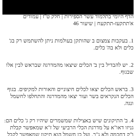
חלק י
חלק יא
הדף היומי בתלמוד עשר הספירות | חלק ט"ז | עמודים
א'תתקעז-תתקעח | שיעור 46
חלק יב
חלק יג
1. בעקבות צמצום ב שהותקן בעולמות ניתן להשתמש רק בג'
חלק יד
כלים ולא בה' כלים.
חלק טו
2. יש להבדיל בין ב' הכלים שיצאו מהמדרגה שבראש לבין אלו
חלק ט"ז
שבגוף.
בית שער הכוונות
3. בראש הכלים יצאו לכלים חיצוניים והאורות למקיפים. בגוף
שידור חי
הכלים הנקראים בשר ועור יצאו מהמדרגה והתחלפו לחשמל
ונגה.
הזמן סט תע"ס
4. ב' התיקונים שיש באצילות שמשמרים שיהיו רק ג' כלים הם:
הזמן סט תלמוד עשר הספירות
גניזו דאו"א על מדרגת הכלי הרביעי של ז"א שמאפשר קבלת
ספרים להורדה
ו"ק דחכמה ולא ג"ר, ועל כן חשמל הוא תיקון שמאפשר לקבל