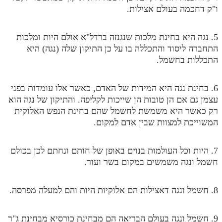
ו"ק דחכמה בעולם אצילות.
מנוע חיפוש בספרים
תלמוד עשר הספירות בעיון
5. נגה היא בחינת מלכות שנגנזה ברדל"א אולם היות ומלכות
התחברה ליסוד והתכללה בו על כן התיקון שלה (נגה) היא
תלמוד עשר הספירות חלק א
התכללות בחשמל.
תע"ס חלק ב' עיון
6. בחינת נגה היא המידות של האדם, כאשר אלו עומדות בפני
תע"ס חלק ג' עיון
עצמן גם אם הן טובות הן שייכות לקליפה. והתיקון של נגה הוא
רק כאשר היא משמשת לחשמל שהם בחינת הנפש האלוקית
תלמוד עשר הספירות חלק ד
המשוייכת למצוות שבין אדם למקום.
תלמוד עשר הספירות חלק ה
תלמוד עשר הספירות חלק ו
7. היות וכל העולמות בנוים באופן של חותם ונחתם לכן בכולם
חשמל ונגה משמשים במקום בשר ועור.
תלמוד עשר הספירות חלק ז
תלמוד עשר הספירות חלק ח
8. חשמל ונגה דאצילות הם אלוקיות היות והם למעלה מפרסה.
תלמוד עשר הספירות חלק ט
9. חשמל ונגה בעולם הבריאה הם מבחינת כורסיא מבחינת ג"ר
תלמוד עשר הספירות חלק י