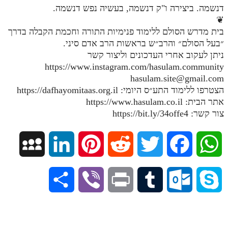
דנשמה. ביצירה ו"ק דנשמה, בעשיה נפש דנשמה.
תלמוד עשר הספירות חלק יא
❦
בית מדרש הסולם ללימוד פנימיות התורה וחכמת הקבלה בדרך
תלמוד עשר הספירות חלק יב
״בעל הסולם״ והרב״ש בראשות הרב אדם סיני.
ניתן לעקוב אחרי העדכונים וליצור קשר
תלמוד עשר הספירות חלק יג
https://www.instagram.com/hasulam.community
תלמוד עשר הספירות חלק יד
hasulam.site@gmail.com
הצטרפו ללימוד התע״ס היומי: https://dafhayomitaas.org.il
תלמוד עשר הספירות חלק טו
אתר הבית: https://www.hasulam.co.il
תלמוד עשר הספירות חלק טז
צור קשר: https://bit.ly/34offe4
בית שער הכוונות
M
L
P
R
T
F
W
אודות האתר
y
i
i
e
w
a
h
אודות האתר
S
V
P
T
O
S
בעל הסולם
S
n
n
d
i
c
a
h
i
r
u
u
k
אתר הבית
p
k
t
d
t
e
t