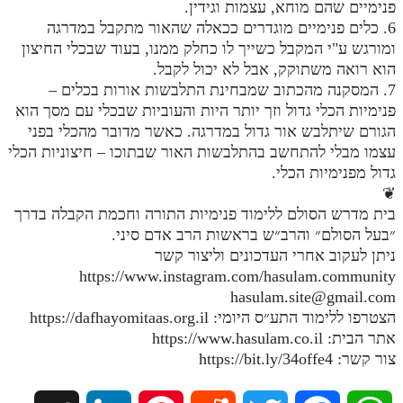
פנימיים שהם מוחא, עצמות וגידין.
מנוע חיפוש בספרים
6. כלים פנימיים מוגדרים ככאלה שהאור מתקבל במדרגה
ומורגש ע"י המקבל כשייך לו כחלק ממנו, בעוד שבכלי החיצון
תלמוד עשר הספירות בעיון
הוא רואה משתוקק, אבל לא יכול לקבל.
7. המסקנה מהכתוב שמבחינת התלבשות אורות בכלים –
תלמוד עשר הספירות חלק א
פנימיות הכלי גדול וזך יותר היות והעוביות שבכלי עם מסך הוא
הגורם שיתלבש אור גדול במדרגה. כאשר מדובר מהכלי בפני
תע"ס חלק ב' עיון
עצמו מבלי להתחשב בהתלבשות האור שבתוכו – חיצוניות הכלי
תע"ס חלק ג' עיון
גדול מפנימיות הכלי.
❦
תלמוד עשר הספירות חלק ד
בית מדרש הסולם ללימוד פנימיות התורה וחכמת הקבלה בדרך
״בעל הסולם״ והרב״ש בראשות הרב אדם סיני.
תלמוד עשר הספירות חלק ה
ניתן לעקוב אחרי העדכונים וליצור קשר
תלמוד עשר הספירות חלק ו
https://www.instagram.com/hasulam.community
hasulam.site@gmail.com
תלמוד עשר הספירות חלק ז
הצטרפו ללימוד התע״ס היומי: https://dafhayomitaas.org.il
תלמוד עשר הספירות חלק ח
אתר הבית: https://www.hasulam.co.il
צור קשר: https://bit.ly/34offe4
תלמוד עשר הספירות חלק ט
תלמוד עשר הספירות חלק י