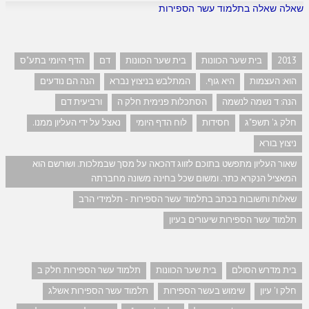
שאלה שאלה בתלמוד עשר הספירות
2013
בית שער הכוונות
בית שער הכוונות
דם
הדף היומי בתע"ס
הוא: העצמות
היא גוף.
המתלבש בניצוץ נברא
הנה הם נודעים
הנה: ד נשמה לנשמה
הסתכלות פנימית חלק ה
ורביעית דם
חלק ג' תשפ"ג
חסידות
לוח הדף היומי
נאצל על ידי העליון ממנו.
ניצוץ בורא
שאור העליון מתפשט בתוכם לזווג דהכאה על מסך שבמלכות. ושורשם הוא
המאציל הנקרא כתר. ומשום שכל בחינה משונה מחברתה
שאלות ותשובות בכתב בתלמוד עשר הספירות - תלמידי הרב
תלמוד עשר הספירות שיעורים בעיון
בית מדרש הסולם
בית שער הכוונות
תלמוד עשר הספירות חלק ב
חלק ו' עיון
שימוש בעשר הספירות
תלמוד עשר הספירות אשלג