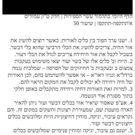
חלק י
חלק יא
הדף היומי בתלמוד עשר הספירות | חלק ט"ז| עמודים
א'תתקפה-תתקפו | שיעור 50
חלק יב
חלק יג
1. ישנו ערך הפוך בין כלים לאורות: כאשר רוצים להשיג את
חלק יד
אור החיה, צריכים להשיג את הכלי הרביעי שהוא כלי דבשר.
בשביל לקבל את אור היחידה צריכים לגדל את הכלי דעור.
חלק טו
2. היות וב' כלים אלו של בשר ועור יצאו משימוש בעקבות
צמצום ב ובעקבות ב' החיזוקים של הפרסה – שמלכות נגנזה
חלק ט"ז
ברדל"א וגניזו דאו"א – אי אפשר להשתמש בהם, לכן האורות
בית שער הכוונות
של חיה ויחידה לא יכולים לקבל את המקום הראוי להם.
3. למרות זאת האורות דחיה ויחידה מתקבלים באופן חלקי
שידור חי
בתוך מסגרת אור הנשמה.
4. אע"פ שאסור שיאיר אור בכלים דבשר ועור ניתן להאיר
הזמן סט תע"ס
הארה מועטת שם, שמעוררת רצונות וחשקים במקום זה. והם
נקראים עיבור, יניקה, מוחין דחיצוניות היות ומלובשים בכלים
הזמן סט תלמוד עשר הספירות
חיצוניים דבשר ועור.
5. ישנם גם עיבור, יניקה ומוחין פנימיים שמלובשים בכלים
ספרים להורדה