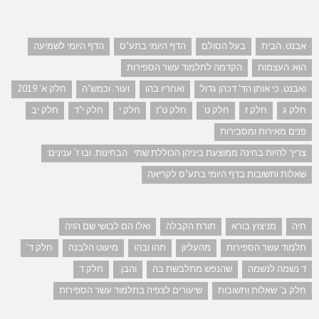
אבנט. הבית
בעל הסולם
הדף היומי בתע"ס
הדף היומי לשמיעה
הוא: העצמות
הקדמה לתלמוד עשר הספירות
ואבנט. כי אותן הד' דכהן גדול
ואחריו בהו
ועור. וכמש"ה
חלק א' 2019
חלק ג
חלק ז
חלק ט'
חלק ט"ז
חלק י
חלק י"ד
חלק יב
פנים מאירות ומסבירות
צריך להיות בחינה ממוצעת ביניהן הכוללת שתי הבחינות. ובו ז' ענינים:
שאלות ותשובות בדף היומי בתע"ס לקריאה
חיה
מניצוץ בורא
תורת הקבלה
ואלו הם לבושי שם הויה
תלמוד עשר הספירות
מהעליון
תהו ובהו
מיעוט הלבנה
חלק ד'
ד נשמה לנשמה
שהנפש מתלבשת בה
והבן.
חלק ד
חלק ב' שאלות ותשובות
שיעורים לצפיה בתלמוד עשר הספירות