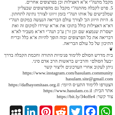
מקבל מתנה"י א"א דאצילות וכן בפרצופים אחרים.
מנוע חיפוש בספרים
5. פרט לקבלה מהתנה"י מקבל גם מהפרצופים שבעליון
שמלבישים על אותו תנה"י בזמן זיווגו לצורך נתינה לתחתון.
תלמוד עשר הספירות בעיון
6. היות וזיווג הב' לצורך עולם הבריאה הנעשה במקום תנה"י
דא"א דאצילות כולל בתוכו את או"א שירדו למקום זה ואת
תלמוד עשר הספירות חלק א
ישסו"ת שנמצא שם וכן זו"ן ע"כ תנה"י דא"א מעביר לא"א
דבריאה את כל הפרצופים ובזה הופך להיות א"א כלל ובריח
תע"ס חלק ב' עיון
התיכון של כל עולם הבריאה.
תע"ס חלק ג' עיון
❦
בית מדרש הסולם ללימוד פנימיות התורה וחכמת הקבלה בדרך
תלמוד עשר הספירות חלק ד
״בעל הסולם״ והרב״ש בראשות הרב אדם סיני.
ניתן לעקוב אחרי העדכונים וליצור קשר
תלמוד עשר הספירות חלק ה
https://www.instagram.com/hasulam.community
תלמוד עשר הספירות חלק ו
hasulam.site@gmail.com
הצטרפו ללימוד התע״ס היומי: https://dafhayomitaas.org.il
תלמוד עשר הספירות חלק ז
אתר הבית: https://www.hasulam.co.il
תלמוד עשר הספירות חלק ח
צור קשר: https://bit.ly/34offe4
תלמוד עשר הספירות חלק ט
M
L
P
R
T
F
W
תלמוד עשר הספירות חלק י