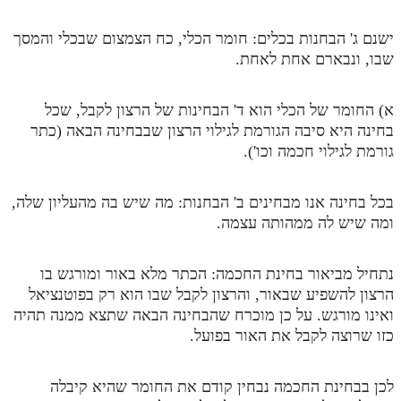
מנוע חיפוש בספרים
ישנם ג' הבחנות בכלים: חומר הכלי, כח הצמצום שבכלי והמסך
שבו, ונבארם אחת לאחת.
תלמוד עשר הספירות בעיון
תלמוד עשר הספירות חלק א
א) החומר של הכלי הוא ד' הבחינות של הרצון לקבל, שכל
בחינה היא סיבה הגורמת לגילוי הרצון שבבחינה הבאה (כתר
תע"ס חלק ב' עיון
גורמת לגילוי חכמה וכו').
תע"ס חלק ג' עיון
תלמוד עשר הספירות חלק ד
בכל בחינה אנו מבחינים ב' הבחנות: מה שיש בה מהעליון שלה,
ומה שיש לה ממהותה עצמה.
תלמוד עשר הספירות חלק ה
תלמוד עשר הספירות חלק ו
נתחיל מביאור בחינת החכמה: הכתר מלא באור ומורגש בו
הרצון להשפיע שבאור, והרצון לקבל שבו הוא רק בפוטנציאל
תלמוד עשר הספירות חלק ז
ואינו מורגש. על כן מוכרח שהבחינה הבאה שתצא ממנה תהיה
תלמוד עשר הספירות חלק ח
כזו שרוצה לקבל את האור בפועל.
תלמוד עשר הספירות חלק ט
לכן בבחינת החכמה נבחין קודם את החומר שהיא קיבלה
תלמוד עשר הספירות חלק י