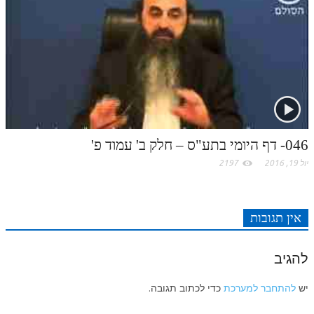
046- דף היומי בתע"ס – חלק ב' עמוד פ'
יול 19, 2016
2197
אין תגובות
להגיב
יש
להתחבר למערכת
כדי לכתוב תגובה.