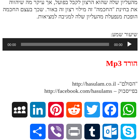
מהעליון שלה שהוא הרצון לקבל בפועל, אך עיקר מה שיהווה
את בחינת "החכמה" זה מילוי רצון זה באור. שכך בעצם החכמה
תלמוד עשר הספירות חלק יא
הופכת מנפעלת מהעליון שלה למגיבה למציאות.
תלמוד עשר הספירות חלק יב
תלמוד עשר הספירות חלק יג
שיעור שמע:
נגן
תלמוד עשר הספירות חלק יד
00:00
00:00
אודיו
תלמוד עשר הספירות חלק טו
הורד Mp3
תלמוד עשר הספירות חלק טז
בית שער הכוונות
"הסולם"- http://hasulam.co.il
בפייסבוק – http://facebook.com/hasulams
אודות האתר
אודות האתר
M
L
P
R
T
F
W
בעל הסולם
y
i
i
e
w
a
h
אתר הבית
S
V
P
T
O
S