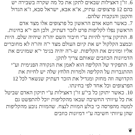
6. זו"ן דאצילות שבאים לתקן את כל מה שקרה בשבירה יש
מנוע חיפוש בספרים
בהם 12 פרצופים: עתיק, א"א אבא, ישראל סבא, ז"א הגדול
והקטן והנקבות שלהם.
תלמוד עשר הספירות בעיון
7. כאשר חטא אדם הראשון כל פרצופים אלו מצד אדם
הראשון נפלו לקליפות פרט לזכר דעתיק, ולכן הם י"א בחינות.
תלמוד עשר הספירות חלק א
8. התיקון צריך להיות ע"י חיבור השם יהו"ה שיהיה שלם. היות
ובמצב הקלקול יש את קיום העולם מצד י"ה והו"ה לא מחוברים
תע"ס חלק ב' עיון
אליו ומזינים את הקליפות. ש-ו"ה יהיה בגימ' י"א שמזינים את
תע"ס חלק ג' עיון
הדמיונות הכוזבים שאותם צריך לתקן.
9. התפקיד של הקליפה הוא לאמן את הנקודה הפנימית וע"י
תלמוד עשר הספירות חלק ד
ההתגברות על הקליפה ולמרות הלחץ שלה יש לחיות את
הקדושה וזה מחזק ומגדיל את הזכר דעתיק שנשאר לכל 12
תלמוד עשר הספירות חלק ה
הפרצופים וכל אחד לפי בחינתו.
תלמוד עשר הספירות חלק ו
10. כאשר יתוקן כל בי"ע זו"ן דאצילות ע"י תיקון האדם שביטל
את כל עיוותי החשיבה שבאו מהקליפות יוכל להתפשט גם
תלמוד עשר הספירות חלק ז
למטה מהפרסה כי בולע המוות לנצח. שהמוות נובע מהקליפות
תלמוד עשר הספירות חלק ח
שהן עיוותי חשיבה ע"י דמיונות כוזבים
תלמוד עשר הספירות חלק ט
❦
תלמוד עשר הספירות חלק י