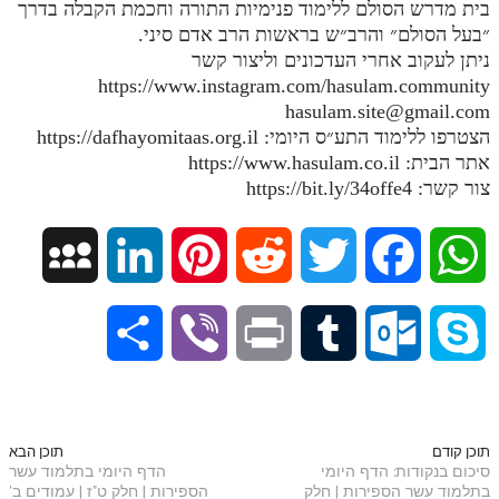
בית מדרש הסולם ללימוד פנימיות התורה וחכמת הקבלה בדרך
״בעל הסולם״ והרב״ש בראשות הרב אדם סיני.
תלמוד עשר הספירות חלק יא
ניתן לעקוב אחרי העדכונים וליצור קשר
תלמוד עשר הספירות חלק יב
https://www.instagram.com/hasulam.community
hasulam.site@gmail.com
תלמוד עשר הספירות חלק יג
הצטרפו ללימוד התע״ס היומי: https://dafhayomitaas.org.il
אתר הבית: https://www.hasulam.co.il
תלמוד עשר הספירות חלק יד
צור קשר: https://bit.ly/34offe4
תלמוד עשר הספירות חלק טו
תלמוד עשר הספירות חלק טז
M
L
P
R
T
F
W
בית שער הכוונות
y
i
i
e
w
a
h
אודות האתר
S
V
P
T
O
S
S
n
n
d
i
c
a
אודות האתר
h
i
r
u
u
k
p
k
t
d
t
e
t
בעל הסולם
a
b
i
m
t
y
תוכן קודם
תוכן הבא
אתר הבית
סיכום בנקודות: הדף היומי
הדף היומי בתלמוד עשר
a
e
e
i
t
b
s
בתלמוד עשר הספירות | חלק
הספירות | חלק ט"ז | עמודים ב'