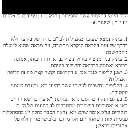
חלק י
חלק יא
הדף היומי בתלמוד עשר הספירות | חלק ט"ז | עמודים ב' אלפים
י"ז-י"ח | שיעור 66
חלק יב
חלק יג
1. עתיק נמצא שעובר מאצילות לבי"ע בדרך של בקיעה ולא
חלק יד
בדרך של זיווג דהכאה הנקרא מחשבה, וזה מראה שהוא למעלה
מהמחשבה.
חלק טו
2. עתיק בנוי מניצוץ בורא וניצוץ נברא, תוהו ובוהו, אמונה
בבורא ואמונה בבריאה והשילוב ביניהם.
חלק ט"ז
3. ישנן קליפות כנגד אבי"ע דקדושה וקשה קצת מה זה קליפה
בית שער הכוונות
דאצילות?
4. הקליפות נחשבות לעשתי עשר דהיינו י"א, וכנגדם סממני
שידור חי
הקטורת.
5. בעולם הנקודים הסברנו את בחינת י"א ע"י כך שאחוריים
הזמן סט תע"ס
דאו"א ואחוריים דישסו"ת מתחברים לז' בחינות של הז"ת
דנקודים וע"כ אומר שהם י"א. (ראה הסבר בחלק י"ג בהסתכלות
הזמן סט תלמוד עשר הספירות
פנימית אות ג שאחוריים אלו מדובר בלבושי מוחין ולא על
אחוריים דראש).
ספרים להורדה