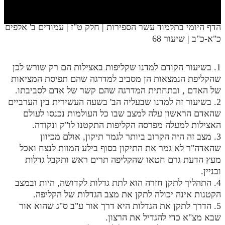
חלק י
חלק יא
הדף היומי בתלמוד עשר הספירות | חלק ט"ז | עמודים ב' אלפים
כ"א-כ"ב | שיעור 68
חלק יב
חלק יג
1. בשיעור הקודם למדנו שקליפות באצילות הם רק שורש לכן
חלק יד
שהקליפת הנמצאות הן מסביב למדרגה שהם תפיסת המציאות
של האדם , ובתחתית המדרגה שהם קשר של אדם לסביבתו.
חלק טו
2. בשיעור זה למדנו שבעליה הב' בשעה העשירית בין הערביים
שהאדם הראשון עלה למצב שבו כל העולמות נכנסו לעולם
חלק ט"ז
האצילות למעלה מפרסה הקליפות התקטנו לו"ק ונקודה.
בית שער הכוונות
3. מצב זה היה הקרוב ביותר לגמר תיקון, אולם מכיוון
שהאדה"ר לא גמר את התיקון בסוף בילע המוות לנצח ואכל
שידור חי
מעץ הדעת גרם חטאו שהקליפה תרים ראש ותקבל גדלות
ובניין.
הזמן סט תע"ס
4. התהליך לתקן חזרה הוא לתת גדלות לקדושה, היות ובמצב
הקטנות אינה יכולה לתקן את מצב הגדלות של הקליפה.
הזמן סט תלמוד עשר הספירות
5. הדרך לתקן את הגדלות היא דרך אור ע"ב ס"ג שהוא אור
שבא מצ"א כדי להגדיל את הרצון.
ספרים להורדה