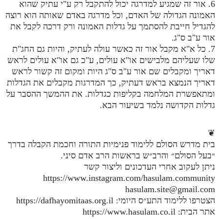
6. אור זה שמגיע למדרגה יכול להתקבל רק ע"י עתיק שהוא
מנוע חיפוש בספרים
האמונה הגדולה של האדם, וכל מדרגה באדם שאותה הוא רוצה
להגדיל חייבת להסתמך על גדלות האמונה ורק דרכה לקבל את
תלמוד עשר הספירות בעיון
אור ע"ב ס"ג.
7. כל א"א מקבל אור זה כאשר עולה לעתיק, והיות גם החג"ת
תלמוד עשר הספירות חלק א
שלו שעליהם מלבישים או"א עולים, ע"כ גם או"א עולים לראש
דאריך ומקבלים שם אור ע"ב ס"ג היות ומקום זה קשור לראש
תע"ס חלק ב' עיון
דאריך הנמצא בראש דעתיק, כך המדרגות מקבלים את הגדלות
תע"ס חלק ג' עיון
ומתאפשרת המלחמה בקליפות כגדלות. את ההמשך ההסבר על
גדלות הקדושה נלמד בשיעור הבא.
תלמוד עשר הספירות חלק ד
תלמוד עשר הספירות חלק ה
❦
בית מדרש הסולם ללימוד פנימיות התורה וחכמת הקבלה בדרך
תלמוד עשר הספירות חלק ו
״בעל הסולם״ והרב״ש בראשות הרב אדם סיני.
תלמוד עשר הספירות חלק ז
ניתן לעקוב אחרי העדכונים וליצור קשר
https://www.instagram.com/hasulam.community
תלמוד עשר הספירות חלק ח
hasulam.site@gmail.com
תלמוד עשר הספירות חלק ט
הצטרפו ללימוד התע״ס היומי: https://dafhayomitaas.org.il
אתר הבית: https://www.hasulam.co.il
תלמוד עשר הספירות חלק י