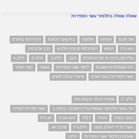
שאלה שאלה בתלמוד עשר הספירות
אור פנימי
אותיות
אלוקות
בית שער הכוונות
הדף היומי בתע"ס
הוא בית
הנפש
הסתכלות פנימית חלק א
הרב אדם סיני
ואלו הם: בחינה א' של הרוחניות
והבן.
חלק ב'
חלק יב
חלק יג
לוח השאלות והתשובות
לימוד עשר הספירות
נשמה
ספר הזוהר
עשר הספירות בגוף האדם
שיעורי קבלה לנשים
חלק י"ג
ואחריו הכתר הנקרא תהו
עור ובשר תלבישני ועצמות וגידין תסוככני. בחינה ג'
עשר ספירות לצפייה
כנזכר בזוהר
הכתר
2013
והוא הבית
יש: בית
נאצל על ידי העליון ממנו.
חלק ט"ז
מהבריאה
שאלות בתלמוד עשר הספירות
חלק ו