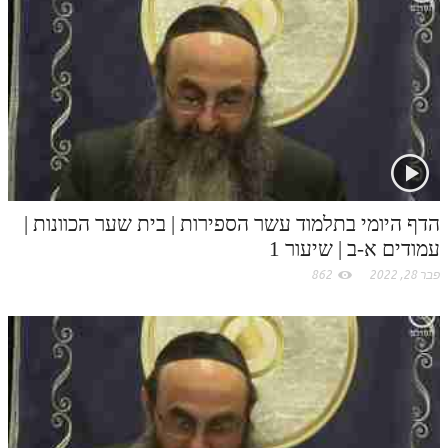
לאתר ספר הרב
t
.
דף היומי בזוהר הקדוש
c
o
m
הדף היומי בתלמוד עשר הספירות | בית שער הכוונות |
עמודים א-ב | שיעור 1
פבר 28, 2022
862