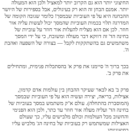
החיצוני יותר הוא גם הקרוב יותר למאציל ולכן הוא המעולה
מנוע חיפוש בספרים
יותר. אמנם הבחן זה הוא רק בעיגולים, אבל בספירות של היושר
ההבחנה היא על פי העוביות שבמסך! כלומר שגובה הקומה של
תלמוד עשר הספירות בעיון
המדרגה תלוי בכמות העוביות שהמסך יכול לעשות עליה אור
חוזר. לכן אם הוא מצליח להעלות אור חוזר על עוביות של
תלמוד עשר הספירות חלק א
בחינה הד' זה דווקא דבר מעולה ומשובח, כי על ידי המסך
משתמשים גם בהשתקקות לקבל — בצורה של השפעה ואהבת
תע"ס חלק ב' עיון
ה'.
תע"ס חלק ג' עיון
תלמוד עשר הספירות חלק ד
בכך ברוך ה' סיימנו את פרק א' בהסתכלות פנימית, ומתחילים
את פרק ב'.
תלמוד עשר הספירות חלק ה
תלמוד עשר הספירות חלק ו
פרק ב' בא לבאר שעיקר ההבחן בין עולמות אדם קדמון,
אצילות, בריאה, יצירה ועשיה הוא על פי העוביות שבמסך
תלמוד עשר הספירות חלק ז
(המוסברת בהתחלה). עולם א"ק משתמש במסך בעוביות של
תלמוד עשר הספירות חלק ח
בחינה הד' ועליה מעלה אור חוזר עד כתר, ולכן הוא הפנימי
והחשוב מכל העולמות וכולם מלבישים עליו, כך שעולם
תלמוד עשר הספירות חלק ט
האצילות שמשתמש רק בעוביות של בחינה הג' מלביש עליו
בחיצוניותו.
תלמוד עשר הספירות חלק י