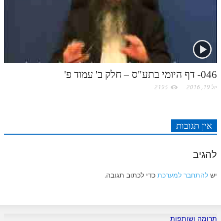
046- דף היומי בתע"ס – חלק ב' עמוד פ'
יול 19, 2016
2195
אין תגובות
להגיב
יש
להתחבר למערכת
כדי לכתוב תגובה.
תרומה ושותפות