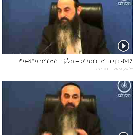
047- דף היומי בתע"ס – חלק ב' עמודים פ"א-פ"ב
יול 20, 2016
2048