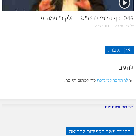
046- דף היומי בתע"ס – חלק ב' עמוד פ'
יול 19, 2016
2195
אין תגובות
להגיב
יש
להתחבר למערכת
כדי לכתוב תגובה.
תרומה ושותפות
תלמוד עשר הספירות לקריאה