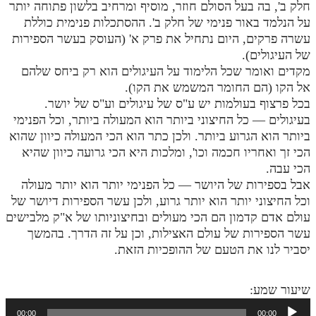
חלק ב', בה בעל הסולם חוזר, מוסיף ומרחיב בלשון פתוחה יותר
מנוע חיפוש בספרים
על הנלמד באור פנימי של חלק ב'. ההסתכלות פנימית כוללת
עשרה פרקים, היום נתחיל את פרק א' (העוסק בעשר הספירות
תלמוד עשר הספירות בעיון
של העיגולים).
מקדים ואומר שכל הלימוד על העיגולים הוא רק ביחס שלהם
תלמוד עשר הספירות חלק א
אל הקו (הם החומר המשמש את הקו).
בכל פרצוף בעולמות יש ע"ס של עיגולים וע"ס של יושר.
תע"ס חלק ב' עיון
בעיגולים — כל החיצוני ביותר הוא המעולה ביותר, וכל הפנימי
תע"ס חלק ג' עיון
ביותר הוא הגרוע ביותר. ולכן כתר הוא הכי המעולה כיוון שהוא
הכי זך ואחריו חכמה וכו', ומלכות היא הכי גרועה כיוון שהיא
תלמוד עשר הספירות חלק ד
הכי עבה.
תלמוד עשר הספירות חלק ה
אבל בספירות של היושר — כל הפנימי יותר הוא יותר מעולה
וכל החיצוני יותר הוא יותר גרוע, ולכן עשר הספירות דיושר של
תלמוד עשר הספירות חלק ו
עולם אדם קדמון הם הכי מעולים ובחיצוניותו של א"ק מלבישים
עשר הספירות של עולם האצילות, וכן על זה הדרך. בהמשך
תלמוד עשר הספירות חלק ז
יסביר לנו את הטעם של ההופכיות הזאת.
תלמוד עשר הספירות חלק ח
תלמוד עשר הספירות חלק ט
שיעור שמע:
נגן
תלמוד עשר הספירות חלק י
00:00
00:00