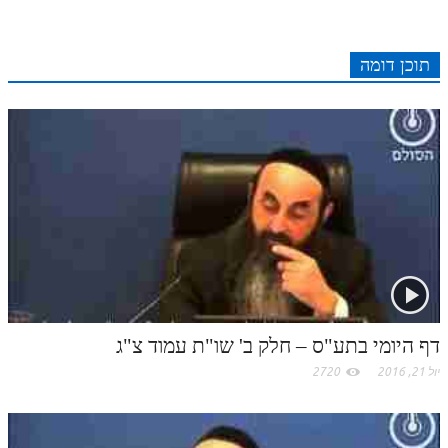
לאתר ספר הרב
c
d
r
t
e
o
A
e
r
t
l
o
e
דף היומי בזוהר הקדוש
e
I
e
r
o
p
תוכן דומה
r
o
n
s
k
p
k
t
.
c
o
m
דף היומי בתע"ס – חלק ב' שו"ת עמוד צ"ג
יול 21, 2016
2720